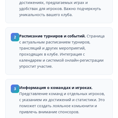
достижениях, предлагаемых играх и
удобствах для игроков. Важно подчеркнуть
уникальность вашего клуба.
Расписание турниров и событий.
Страница
2
с актуальным расписанием турниров,
трансляций и других мероприятий,
проходящих в клубе. Интеграция с
календарем и системой онлайн-регистрации
упростит участие.
Информация о командах и игроках.
3
Представление команд и отдельных игроков,
с указанием их достижений и статистики. Это
поможет создать лояльное комьюнити и
привлечь внимание спонсоров.