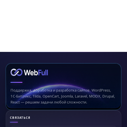
Поддержка, доработка и разработка сайтов. WordPress,
1С-Битрикс, Tilda, OpenCart, Joomla, Laravel, MODX, Drupal,
React — решаем задачи любой сложности.
СВЯЗАТЬСЯ