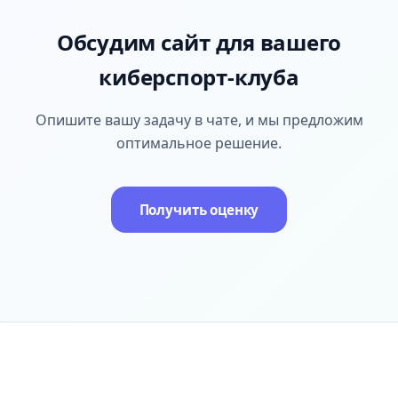
Обсудим сайт для вашего
киберспорт-клуба
Опишите вашу задачу в чате, и мы предложим
оптимальное решение.
Получить оценку