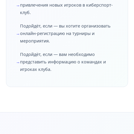
привлечения новых игроков в киберспорт-
клуб.
Подойдёт, если — вы хотите организовать
онлайн-регистрацию на турниры и
мероприятия.
Подойдёт, если — вам необходимо
представить информацию о командах и
игроках клуба.