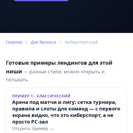
Оценка задачи в чате на сайте.
Главная
/
Для бизнеса
/
Киберспорт-клуб
Готовые примеры лендингов для этой
ниши
— разные стили, можно открыть и
потыкать
ПРИМЕР 1 · КЛАССИЧЕСКИЙ
Арена под матчи и лигу: сетка турнира,
правила и слоты для команд — с первого
экрана видно, что это киберспорт, а не
просто PC-зал
Открыть пример →