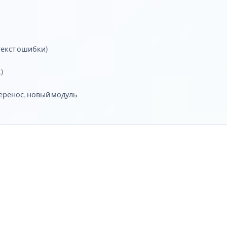
 текст ошибки)
)
перенос, новый модуль