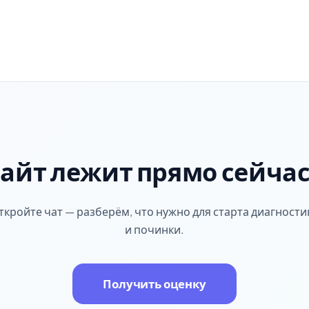
айт лежит прямо сейча
ткройте чат — разберём, что нужно для старта диагности
и починки.
Получить оценку