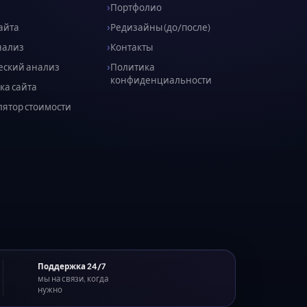
Портфолио
айта
Редизайны (до/после)
нализ
Контакты
еский анализ
Политика
конфиденциальности
ка сайта
лятор стоимости
Поддержка 24/7
мы на связи, когда
нужно