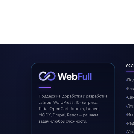
УСЛ
Под
Раз
Поддержка, доработка и разработка
Сай
сайтов. WordPress, 1С-Битрикс,
Дор
Tilda, OpenCart, Joomla, Laravel,
Ис
MODX, Drupal, React — решаем
задачи любой сложности.
Ред
Уск