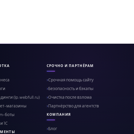
ОТКА
СРОЧНО И ПАРТНЁРАМ
знеса
Срочная помощь сайту
нги
Безопасность и бэкапы
инги (lp.webfull.ru)
Очистка после взлома
ет-магазины
Партнёрство для агентств
am-боты
КОМПАНИЯ
и 1С
Блог
УМЕНТЫ