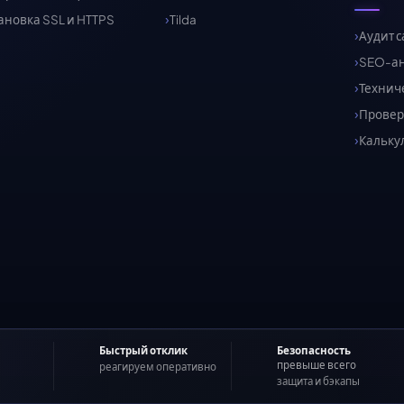
ановка SSL и HTTPS
Tilda
Аудит с
SEO-а
Технич
Провер
Кальку
Быстрый отклик
Безопасность
превыше всего
реагируем оперативно
защита и бэкапы