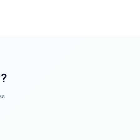
с?
ки