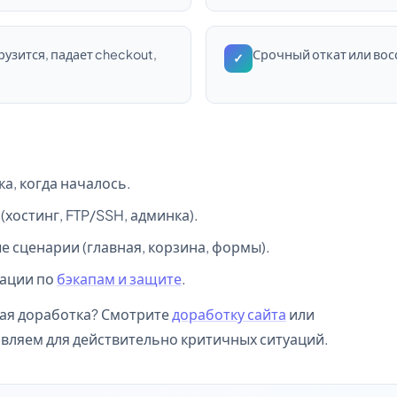
рузится, падает checkout,
Срочный откат или восс
✓
лка, когда началось.
(хостинг, FTP/SSH, админка).
 сценарии (главная, корзина, формы).
дации по
бэкапам и защите
.
вая доработка? Смотрите
доработку сайта
или
вляем для действительно критичных ситуаций.