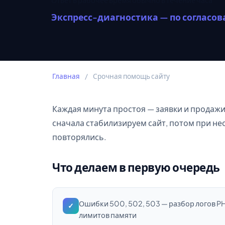
Ответ в рабочее время обычно в течение часа
Экспресс-диагностика — по согласо
Главная
/
Срочная помощь сайту
Каждая минута простоя — заявки и продажи
сначала стабилизируем сайт, потом при н
повторялись.
Что делаем в первую очередь
Ошибки 500, 502, 503 — разбор логов PHP
✓
лимитов памяти