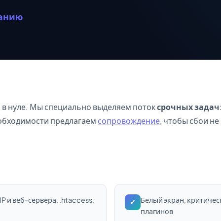
ванию
 в нуле. Мы специально выделяем поток
срочных задач
еобходимости предлагаем
сопровождение
, чтобы сбои не
 и веб-сервера, .htaccess,
Белый экран, критиче
✓
плагинов