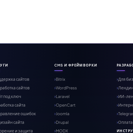
УГИ
CMS И ФРЕЙМВОРКИ
РАЗРАБ
держка сайтов
Bitrix
Для би
работка сайтов
WordPress
Ленди
т под ключ
Laravel
ИИ-ленд
аботка сайта
OpenCart
Интерн
правление ошибок
Joomla
Telegr
изайн сайта
Drupal
Оплата 
орение и защита
MODX
ИНСТР