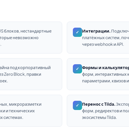
S блоков, нестандартные
Интеграции.
Подключе
✓
оторые невозможно
платёжных систем, поч
.
через webhook и API.
айна под корпоративный
Формы и калькулято
✓
з Zero Block, правки
форм, интерактивных 
оек.
параметрами, квизов и
ных, микроразметки
Перенос с Tilda.
Экспор
✓
зки и технических
форм, редиректов и по
х системах.
экосистемы Tilda.