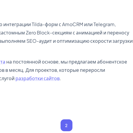
о интеграции Tilda-форм с AmoCRM или Telegram,
кастомным Zero Block-секциям с анимацией и переносу
 выполняем SEO-аудит и оптимизацию скорости загрузки
йта
на постоянной основе, мы предлагаем абонентское
в в месяц. Для проектов, которые переросли
услугой
разработки сайтов
.
2