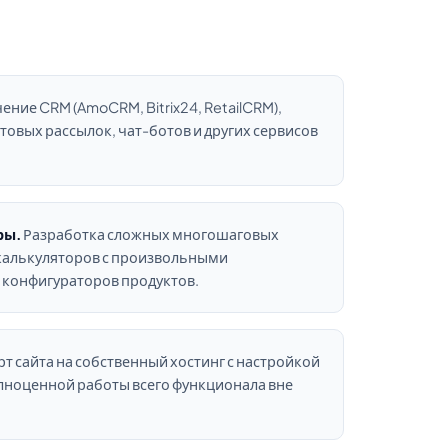
ние CRM (AmoCRM, Bitrix24, RetailCRM),
товых рассылок, чат-ботов и других сервисов
ры.
Разработка сложных многошаговых
калькуляторов с произвольными
 конфигураторов продуктов.
т сайта на собственный хостинг с настройкой
лноценной работы всего функционала вне