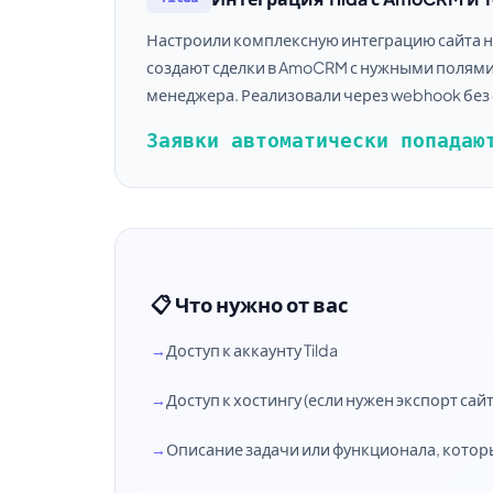
Настроили комплексную интеграцию сайта на 
создают сделки в AmoCRM с нужными полями
менеджера. Реализовали через webhook без
Заявки автоматически попадаю
📋 Что нужно от вас
Доступ к аккаунту Tilda
Доступ к хостингу (если нужен экспорт сайт
Описание задачи или функционала, котор