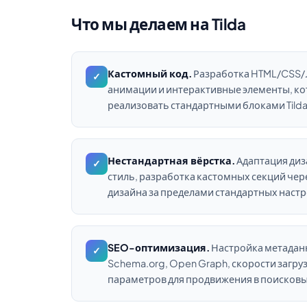
Что мы делаем на Tilda
Кастомный код.
Разработка HTML/CSS/J
✓
анимации и интерактивные элементы, к
реализовать стандартными блоками Tilda
Нестандартная вёрстка.
Адаптация диз
✓
стиль, разработка кастомных секций чере
дизайна за пределами стандартных настр
SEO-оптимизация.
Настройка метадан
✓
Schema.org, Open Graph, скорости загру
параметров для продвижения в поисковы