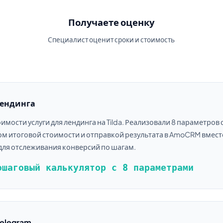
Получаете оценку
Специалист оценит сроки и стоимость
лендинга
ости услуги для лендинга на Tilda. Реализовали 8 параметров 
 итоговой стоимости и отправкой результата в AmoCRM вместе
для отслеживания конверсий по шагам.
ошаговый калькулятор с 8 параметрами
Telegram