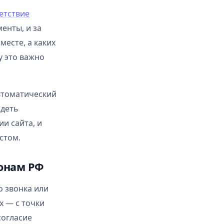
етствие
енты, и за
месте, а каких
у это важно
автоматический
идеть
и сайта, и
стом.
конам РФ
о звонка или
х — с точки
согласие