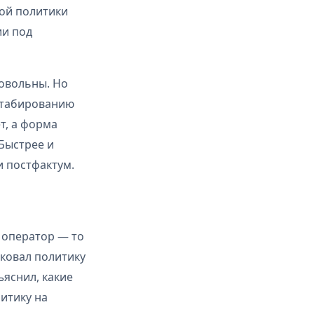
кой политики
ии под
довольны. Но
сштабированию
т, а форма
Быстрее и
и постфактум.
 оператор — то
ковал политику
ъяснил, какие
итику на