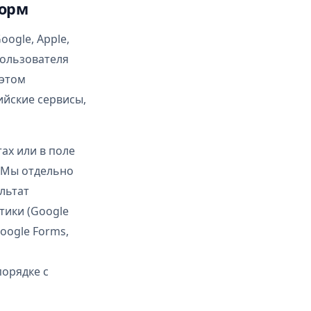
форм
ogle, Apple,
пользователя
 этом
ийские сервисы,
тах или в поле
. Мы отдельно
льтат
тики (Google
Google Forms,
порядке с