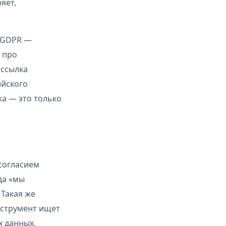
яет,
д GDPR —
а про
«ссылка
ийского
ка — это только
 согласием
да «мы
 Такая же
нструмент ищет
х данных.