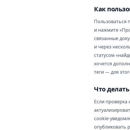
Как пользо
Пользоваться 
и нажмите «Про
связанные доку
и через нескол
статусом «найд
хочется дополн
теги — для это
Что делать
Если проверка 
актуализироват
cookie-уведомл
опубликовать р