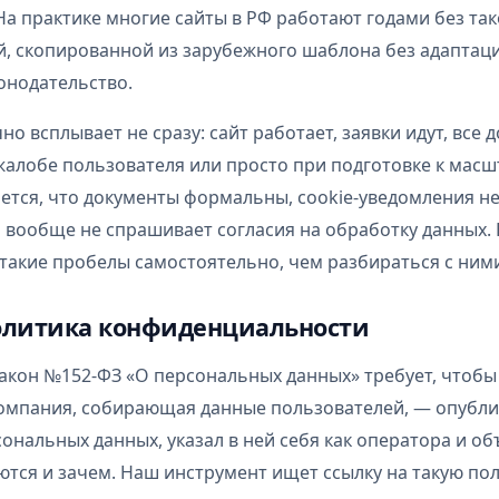
На практике многие сайты в РФ работают годами без та
й, скопированной из зарубежного шаблона без адаптац
онодательство.
о всплывает не сразу: сайт работает, заявки идут, все 
жалобе пользователя или просто при подготовке к ма
ется, что документы формальны, cookie-уведомления не
 вообще не спрашивает согласия на обработку данных. 
такие пробелы самостоятельно, чем разбираться с ним
политика конфиденциальности
акон №152-ФЗ «О персональных данных» требует, чтобы
компания, собирающая данные пользователей, — опубли
ональных данных, указал в ней себя как оператора и об
тся и зачем. Наш инструмент ищет ссылку на такую пол