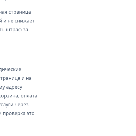
ная страница
й и не снижает
ать штраф за
дические
транице и на
му адресу
корзина, оплата
услуги через
и проверка это