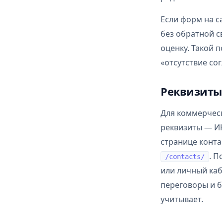
Если форм на 
без обратной с
оценку. Такой 
«отсутствие сог
Реквизиты
Для коммерческ
реквизиты — ИН
странице конта
. П
/contacts/
или личный каб
переговоры и б
учитывает.