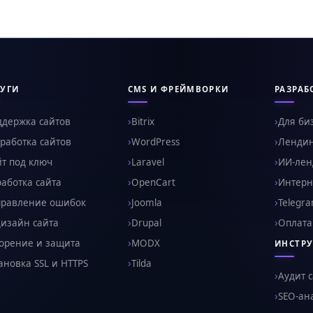
УГИ
CMS И ФРЕЙМВОРКИ
РАЗРАБ
ддержка сайтов
Bitrix
Для би
работка сайтов
WordPress
Ленди
т под ключ
Laravel
ИИ-ленд
аботка сайта
OpenCart
Интерн
правление ошибок
Joomla
Telegr
изайн сайта
Drupal
Оплата
орение и защита
MODX
ИНСТР
ановка SSL и HTTPS
Tilda
Аудит 
SEO-ан