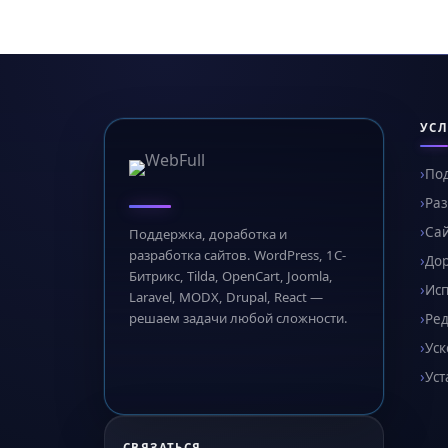
УСЛ
По
Раз
Сай
Поддержка, доработка и
разработка сайтов. WordPress, 1С-
Дор
Битрикс, Tilda, OpenCart, Joomla,
Ис
Laravel, MODX, Drupal, React —
решаем задачи любой сложности.
Ред
Уск
Уст
СВЯЗАТЬСЯ