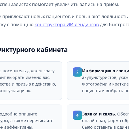
 специалистах помогает увеличить запись на приём.
ые привлекают новых пациентов и повышают лояльность
отку с помощью
конструктора ИИ-лендингов
для быстрог
унктурного кабинета
 посетитель должен сразу
Информация о специ
2
оит выбрать именно вас.
акупунктуристов, укаж
ства и призыв к действию,
Фотографии и кратки
консультацию».
пациентам выбрать по
одробно опишите
Заявка и связь.
Обесп
4
уры, а также перечислите
онлайн-чат, форма об
они эффективны.
было оставить в один