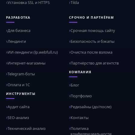
Установка SSL и HTTPS
Tilda
РАЗРАБОТКА
СРОЧНО И ПАРТНЁРАМ
Для бизнеса
Срочная помощь сайту
Лендинги
Безопасность и бэкапы
ИИ-лендинги (lp.webfull.ru)
Очистка после взлома
Интернет-магазины
Партнёрство для агентств
КОМПАНИЯ
Telegram-боты
Оплата и 1С
Блог
ИНСТРУМЕНТЫ
Портфолио
Аудит сайта
Редизайны (до/после)
SEO-анализ
Контакты
Технический анализ
Политика
конфиденциальности