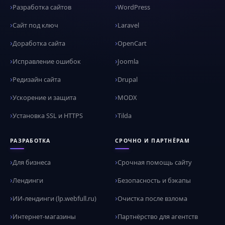
Разработка сайтов
WordPress
Сайт под ключ
Laravel
Доработка сайта
OpenCart
Исправление ошибок
Joomla
Редизайн сайта
Drupal
Ускорение и защита
MODX
Установка SSL и HTTPS
Tilda
РАЗРАБОТКА
СРОЧНО И ПАРТНЁРАМ
Для бизнеса
Срочная помощь сайту
Лендинги
Безопасность и бэкапы
ИИ-лендинги (lp.webfull.ru)
Очистка после взлома
Интернет-магазины
Партнёрство для агентств