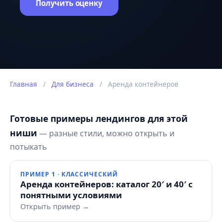
Получить оценку
Оценка задачи в чате на сайте.
Главная
/
Для бизнеса
/
Аренда контейнеров
Готовые примеры лендингов для этой
ниши
— разные стили, можно открыть и
потыкать
ПРИМЕР 1 · КЛАССИЧЕСКИЙ
Аренда контейнеров: каталог 20′ и 40′ с
понятными условиями
Открыть пример →