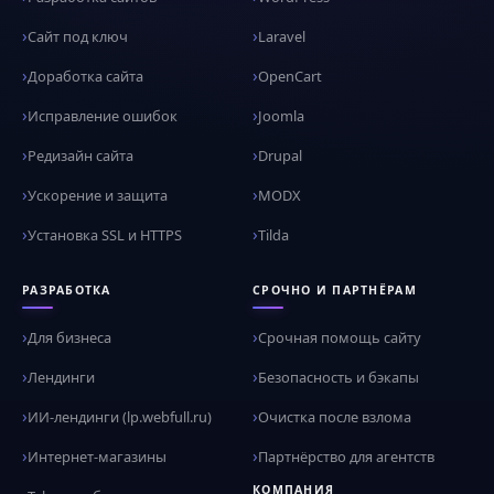
Сайт под ключ
Laravel
Доработка сайта
OpenCart
Исправление ошибок
Joomla
Редизайн сайта
Drupal
Ускорение и защита
MODX
Установка SSL и HTTPS
Tilda
РАЗРАБОТКА
СРОЧНО И ПАРТНЁРАМ
Для бизнеса
Срочная помощь сайту
Лендинги
Безопасность и бэкапы
ИИ-лендинги (lp.webfull.ru)
Очистка после взлома
Интернет-магазины
Партнёрство для агентств
КОМПАНИЯ