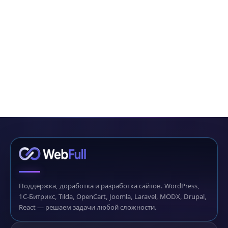
Поддержка, доработка и разработка сайтов. WordPress,
1С-Битрикс, Tilda, OpenCart, Joomla, Laravel, MODX, Drupal,
React — решаем задачи любой сложности.