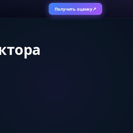
↗
Получить оценку
ктора