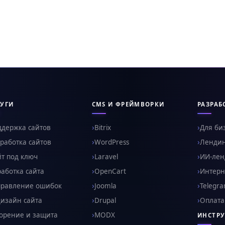
УГИ
CMS И ФРЕЙМВОРКИ
РАЗРАБ
ддержка сайтов
Bitrix
Для би
работка сайтов
WordPress
Ленди
т под ключ
Laravel
ИИ-ленд
аботка сайта
OpenCart
Интерн
правление ошибок
Joomla
Telegr
изайн сайта
Drupal
Оплата
орение и защита
MODX
ИНСТР