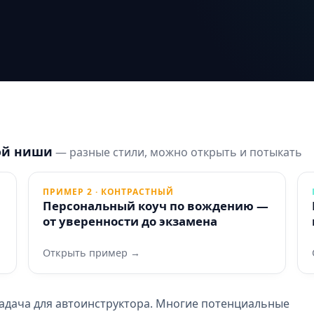
ой ниши
— разные стили, можно открыть и потыкать
ПРИМЕР 2 · КОНТРАСТНЫЙ
Персональный коуч по вождению —
от уверенности до экзамена
Открыть пример →
адача для автоинструктора. Многие потенциальные