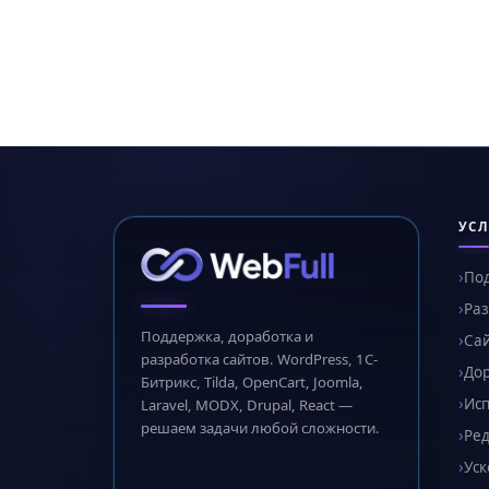
УСЛ
По
Раз
Поддержка, доработка и
Сай
разработка сайтов. WordPress, 1С-
Дор
Битрикс, Tilda, OpenCart, Joomla,
Ис
Laravel, MODX, Drupal, React —
решаем задачи любой сложности.
Ред
Уск