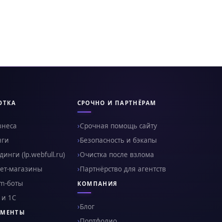
ОТКА
СРОЧНО И ПАРТНЁРАМ
знеса
Срочная помощь сайту
нги
Безопасность и бэкапы
инги (lp.webfull.ru)
Очистка после взлома
ет-магазины
Партнёрство для агентств
am-боты
КОМПАНИЯ
 и 1С
Блог
УМЕНТЫ
Портфолио