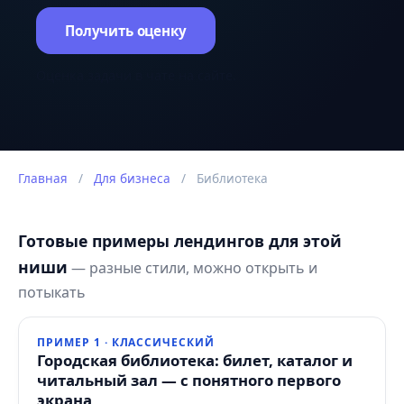
Получить оценку
Оценка задачи в чате на сайте.
Главная
/
Для бизнеса
/
Библиотека
Готовые примеры лендингов для этой
ниши
— разные стили, можно открыть и
потыкать
ПРИМЕР 1 · КЛАССИЧЕСКИЙ
Городская библиотека: билет, каталог и
читальный зал — с понятного первого
экрана