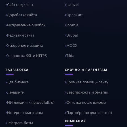
Сайт под ключ
Laravel
Доработка сайта
OpenCart
Исправление ошибок
Joomla
Редизайн сайта
Drupal
Ускорение и защита
MODX
Установка SSL и HTTPS
Tilda
РАЗРАБОТКА
СРОЧНО И ПАРТНЁРАМ
Для бизнеса
Срочная помощь сайту
Лендинги
Безопасность и бэкапы
ИИ-лендинги (lp.webfull.ru)
Очистка после взлома
Интернет-магазины
Партнёрство для агентств
КОМПАНИЯ
Telegram-боты