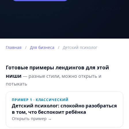
Опишем формат — от одностраничника до раздела в
корпоративном сайте.
Главная
/
Для бизнеса
/
Детский психолог
Готовые примеры лендингов для этой
ниши
— разные стили, можно открыть и
потыкать
ПРИМЕР 1 · КЛАССИЧЕСКИЙ
Детский психолог: спокойно разобраться
в том, что беспокоит ребёнка
Открыть пример →