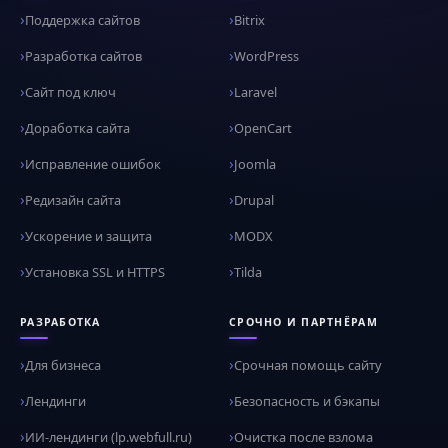
Поддержка сайтов
Bitrix
Разработка сайтов
WordPress
Сайт под ключ
Laravel
Доработка сайта
OpenCart
Исправление ошибок
Joomla
Редизайн сайта
Drupal
Ускорение и защита
MODX
Установка SSL и HTTPS
Tilda
РАЗРАБОТКА
СРОЧНО И ПАРТНЁРАМ
Для бизнеса
Срочная помощь сайту
Лендинги
Безопасность и бэкапы
ИИ-лендинги (lp.webfull.ru)
Очистка после взлома