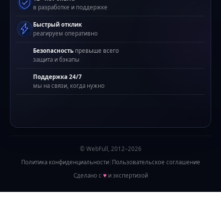
в разработке и поддержке
Быстрый отклик
реагируем оперативно
Безопасность
превыше всего
защита и бэкапы
Поддержка 24/7
мы на связи, когда нужно
© WebFull, 2012–2026
Политика конфиденциальности
|
Пользовательское соглашение
Сделано с
♥
и экспертизой