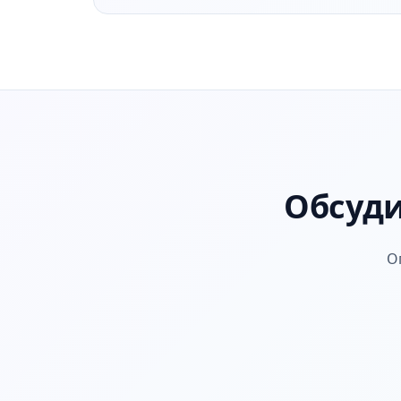
Обсуди
О