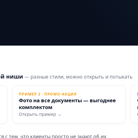
ой ниши
— разные стили, можно открыть и потыкать
ПРИМЕР 2 · ПРОМО-АКЦИЯ
Фото на все документы — выгоднее
комплектом
Открыть пример →
 с тем, что клиенты просто не знают об их