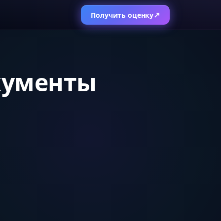
↗
Получить оценку
окументы