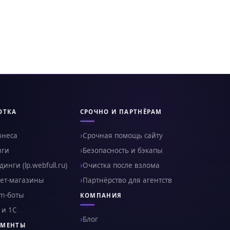
ОТКА
СРОЧНО И ПАРТНЁРАМ
знеса
Срочная помощь сайту
нги
Безопасность и бэкапы
инги (lp.webfull.ru)
Очистка после взлома
ет-магазины
Партнёрство для агентств
am-боты
КОМПАНИЯ
 и 1С
Блог
УМЕНТЫ