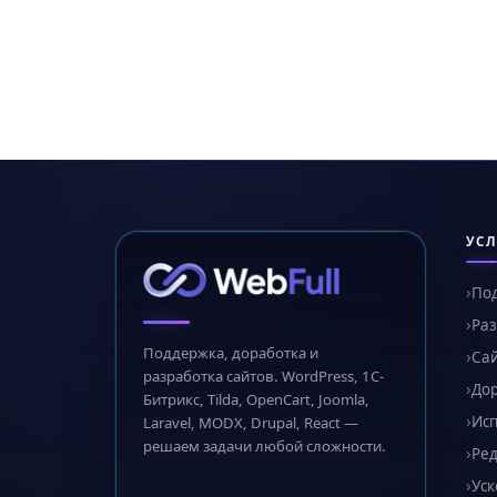
УСЛ
По
Раз
Поддержка, доработка и
Сай
разработка сайтов. WordPress, 1С-
Дор
Битрикс, Tilda, OpenCart, Joomla,
Ис
Laravel, MODX, Drupal, React —
решаем задачи любой сложности.
Ред
Уск