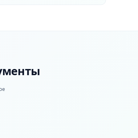
кументы
ое