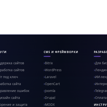
УГИ
CMS И ФРЕЙМВОРКИ
РАЗРАБ
ддержка сайтов
Bitrix
Для би
работка сайтов
WordPress
Ленди
т под ключ
Laravel
ИИ-ленд
аботка сайта
OpenCart
Интерн
правление ошибок
Joomla
Telegr
изайн сайта
Drupal
Оплата
орение и защита
MODX
ИНСТР