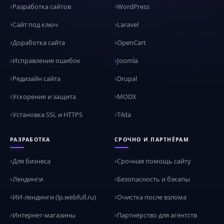
Разработка сайтов
WordPress
Сайт под ключ
Laravel
Доработка сайта
OpenCart
Исправление ошибок
Joomla
Редизайн сайта
Drupal
Ускорение и защита
MODX
Установка SSL и HTTPS
Tilda
РАЗРАБОТКА
СРОЧНО И ПАРТНЁРАМ
Для бизнеса
Срочная помощь сайту
Лендинги
Безопасность и бэкапы
ИИ-лендинги (lp.webfull.ru)
Очистка после взлома
Интернет-магазины
Партнёрство для агентств