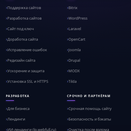
Поддержка сайтов
Bitrix
Разработка сайтов
WordPress
Сайт под ключ
Laravel
Доработка сайта
OpenCart
Исправление ошибок
Joomla
Редизайн сайта
Drupal
Ускорение и защита
MODX
Установка SSL и HTTPS
Tilda
РАЗРАБОТКА
СРОЧНО И ПАРТНЁРАМ
Для бизнеса
Срочная помощь сайту
Лендинги
Безопасность и бэкапы
ИИ-лендинги (lp.webfull.ru)
Очистка после взлома