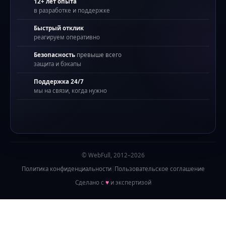
12+ лет опыта
в разработке и поддержке
Быстрый отклик
реагируем оперативно
Безопасность
превыше всего
защита и бэкапы
Поддержка 24/7
мы на связи, когда нужно
© WebFull, 2012–2026
Политика конфиденциальности
|
Пользовательское соглашение
Сделано с
♥
и экспертизой