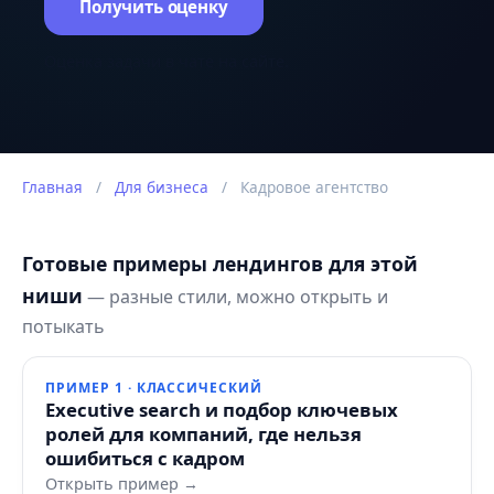
Получить оценку
Оценка задачи в чате на сайте.
Главная
/
Для бизнеса
/
Кадровое агентство
Готовые примеры лендингов для этой
ниши
— разные стили, можно открыть и
потыкать
ПРИМЕР 1 · КЛАССИЧЕСКИЙ
Executive search и подбор ключевых
ролей для компаний, где нельзя
ошибиться с кадром
Открыть пример →