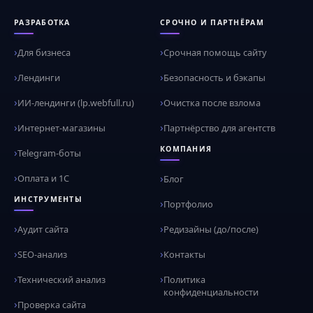
РАЗРАБОТКА
СРОЧНО И ПАРТНЁРАМ
Для бизнеса
Срочная помощь сайту
Лендинги
Безопасность и бэкапы
ИИ-лендинги (lp.webfull.ru)
Очистка после взлома
Интернет-магазины
Партнёрство для агентств
КОМПАНИЯ
Telegram-боты
Оплата и 1С
Блог
ИНСТРУМЕНТЫ
Портфолио
Аудит сайта
Редизайны (до/после)
SEO-анализ
Контакты
Технический анализ
Политика
конфиденциальности
Проверка сайта