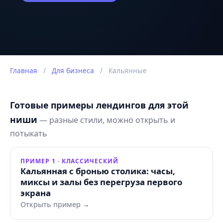
Оценка задачи в чате на сайте.
Главная
/
Для бизнеса
/
Кальянные
Готовые примеры лендингов для этой
ниши
— разные стили, можно открыть и
потыкать
ПРИМЕР 1 · КЛАССИЧЕСКИЙ
Кальянная с бронью столика: часы,
миксы и залы без перегруза первого
экрана
Открыть пример →