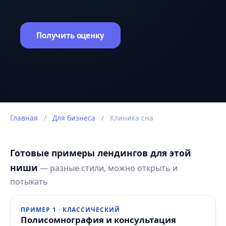
Получить оценку
Оценка задачи в чате на сайте.
Главная
/
Для бизнеса
/
Клиника сна
Готовые примеры лендингов для этой
ниши
— разные стили, можно открыть и
потыкать
ПРИМЕР 1 · КЛАССИЧЕСКИЙ
Полисомнография и консультация