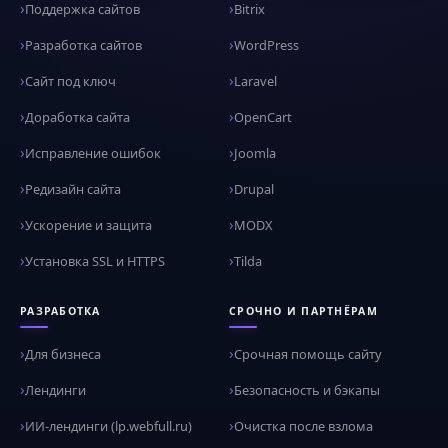
Поддержка сайтов
Bitrix
Разработка сайтов
WordPress
Сайт под ключ
Laravel
Доработка сайта
OpenCart
Исправление ошибок
Joomla
Редизайн сайта
Drupal
Ускорение и защита
MODX
Установка SSL и HTTPS
Tilda
РАЗРАБОТКА
СРОЧНО И ПАРТНЁРАМ
Для бизнеса
Срочная помощь сайту
Лендинги
Безопасность и бэкапы
ИИ-лендинги (lp.webfull.ru)
Очистка после взлома