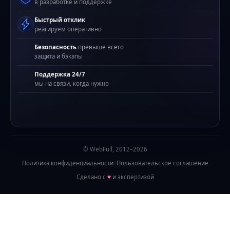
в разработке и поддержке
Быстрый отклик
реагируем оперативно
Безопасность
превыше всего
защита и бэкапы
Поддержка 24/7
мы на связи, когда нужно
© WebFull, 2012–2026
Политика конфиденциальности
|
Пользовательское соглашение
Сделано с
♥
и экспертизой