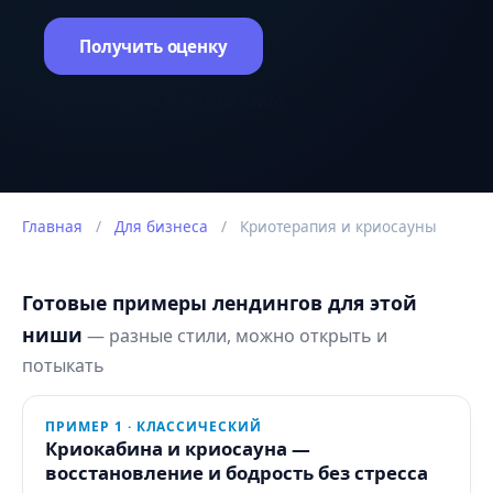
Получить оценку
Оценка задачи в чате на сайте.
Главная
/
Для бизнеса
/
Криотерапия и криосауны
Готовые примеры лендингов для этой
ниши
— разные стили, можно открыть и
потыкать
ПРИМЕР 1 · КЛАССИЧЕСКИЙ
Криокабина и криосауна —
восстановление и бодрость без стресса