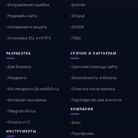
Исправление ошибок
Joomla
Редизайн сайта
Drupal
Ускорение и защита
MODX
Установка SSL и HTTPS
Tilda
РАЗРАБОТКА
СРОЧНО И ПАРТНЁРАМ
Для бизнеса
Срочная помощь сайту
Лендинги
Безопасность и бэкапы
ИИ-лендинги (lp.webfull.ru)
Очистка после взлома
Интернет-магазины
Партнёрство для агентств
КОМПАНИЯ
Telegram-боты
Оплата и 1С
Блог
ИНСТРУМЕНТЫ
Портфолио