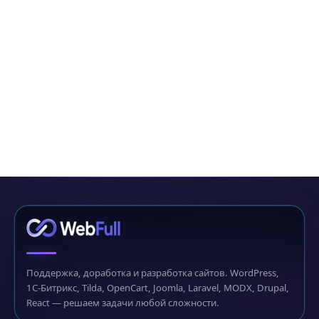
Поддержка, доработка и разработка сайтов. WordPress,
1С-Битрикс, Tilda, OpenCart, Joomla, Laravel, MODX, Drupal,
React — решаем задачи любой сложности.