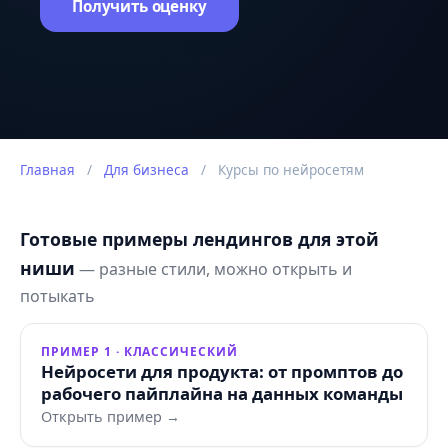
Получить оценку
Оценка задачи в чате на сайте.
Главная
/
Для бизнеса
/
Курсы по нейросетям
Готовые примеры лендингов для этой
ниши
— разные стили, можно открыть и
потыкать
ПРИМЕР 1 · КЛАССИЧЕСКИЙ
Нейросети для продукта: от промптов до
рабочего пайплайна на данных команды
Открыть пример →