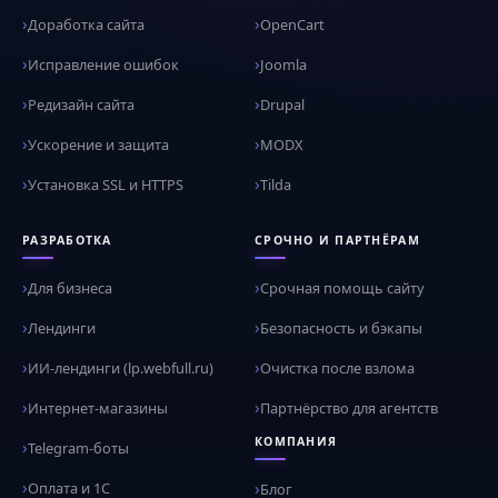
Доработка сайта
OpenCart
Исправление ошибок
Joomla
Редизайн сайта
Drupal
Ускорение и защита
MODX
Установка SSL и HTTPS
Tilda
РАЗРАБОТКА
СРОЧНО И ПАРТНЁРАМ
Для бизнеса
Срочная помощь сайту
Лендинги
Безопасность и бэкапы
ИИ-лендинги (lp.webfull.ru)
Очистка после взлома
Интернет-магазины
Партнёрство для агентств
КОМПАНИЯ
Telegram-боты
Оплата и 1С
Блог