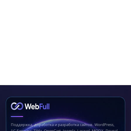
Поддержка, доработка и разработка сайтов. WordPress,
1С-Битрикс, Tilda, OpenCart, Joomla, Laravel, MODX, Drupal,