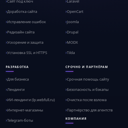
Сайт под ключ
Laravel
Доработка сайта
OpenCart
Исправление ошибок
Joomla
Редизайн сайта
Drupal
Ускорение и защита
MODX
Установка SSL и HTTPS
Tilda
РАЗРАБОТКА
СРОЧНО И ПАРТНЁРАМ
Для бизнеса
Срочная помощь сайту
Лендинги
Безопасность и бэкапы
ИИ-лендинги (lp.webfull.ru)
Очистка после взлома
Интернет-магазины
Партнёрство для агентств
КОМПАНИЯ
Telegram-боты