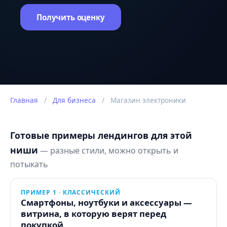
Получить оценку
Оценка задачи в чате на сайте.
Главная
/
Для бизнеса
/
Магазин электроники
Готовые примеры лендингов для этой
ниши
— разные стили, можно открыть и
потыкать
ПРИМЕР 1 · КЛАССИЧЕСКИЙ
Смартфоны, ноутбуки и аксессуары —
витрина, в которую верят перед
покупкой