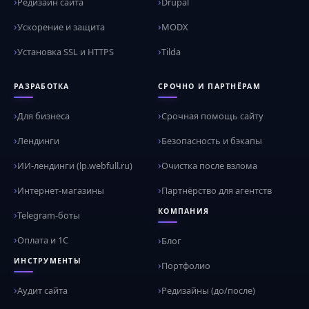
Редизайн сайта
Drupal
Ускорение и защита
MODX
Установка SSL и HTTPS
Tilda
РАЗРАБОТКА
СРОЧНО И ПАРТНЁРАМ
Для бизнеса
Срочная помощь сайту
Лендинги
Безопасность и бэкапы
ИИ-лендинги (lp.webfull.ru)
Очистка после взлома
Интернет-магазины
Партнёрство для агентств
КОМПАНИЯ
Telegram-боты
Оплата и 1С
Блог
ИНСТРУМЕНТЫ
Портфолио
Аудит сайта
Редизайны (до/после)