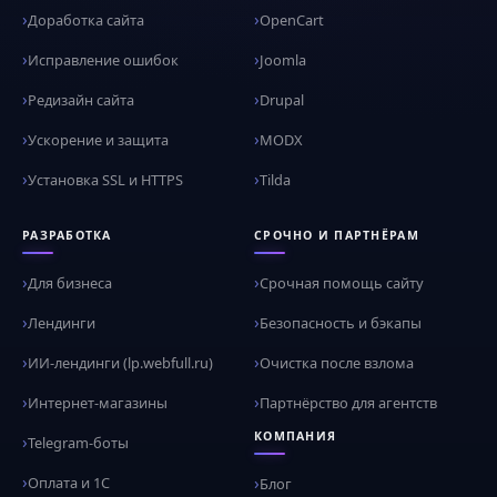
Доработка сайта
OpenCart
Исправление ошибок
Joomla
Редизайн сайта
Drupal
Ускорение и защита
MODX
Установка SSL и HTTPS
Tilda
РАЗРАБОТКА
СРОЧНО И ПАРТНЁРАМ
Для бизнеса
Срочная помощь сайту
Лендинги
Безопасность и бэкапы
ИИ-лендинги (lp.webfull.ru)
Очистка после взлома
Интернет-магазины
Партнёрство для агентств
КОМПАНИЯ
Telegram-боты
Оплата и 1С
Блог