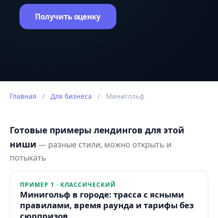
Получить оценку
Оценка задачи в чате на сайте.
Главная
/
Для бизнеса
/
Минигольф
Готовые примеры лендингов для этой
ниши
— разные стили, можно открыть и
потыкать
ПРИМЕР 1 · КЛАССИЧЕСКИЙ
Минигольф в городе: трасса с ясными
правилами, время раунда и тарифы без
сюрпризов