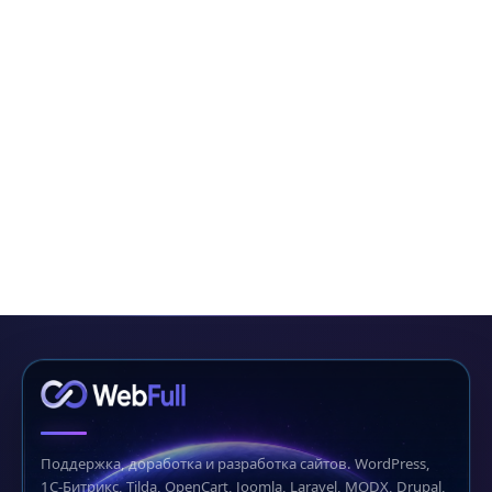
Поддержка, доработка и разработка сайтов. WordPress,
1С-Битрикс, Tilda, OpenCart, Joomla, Laravel, MODX, Drupal,