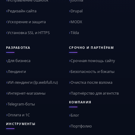
Исправление ошибок
Joomla
Редизайн сайта
Drupal
Ускорение и защита
MODX
Установка SSL и HTTPS
Tilda
РАЗРАБОТКА
СРОЧНО И ПАРТНЁРАМ
Для бизнеса
Срочная помощь сайту
Лендинги
Безопасность и бэкапы
ИИ-лендинги (lp.webfull.ru)
Очистка после взлома
Интернет-магазины
Партнёрство для агентств
КОМПАНИЯ
Telegram-боты
Оплата и 1С
Блог
ИНСТРУМЕНТЫ
Портфолио