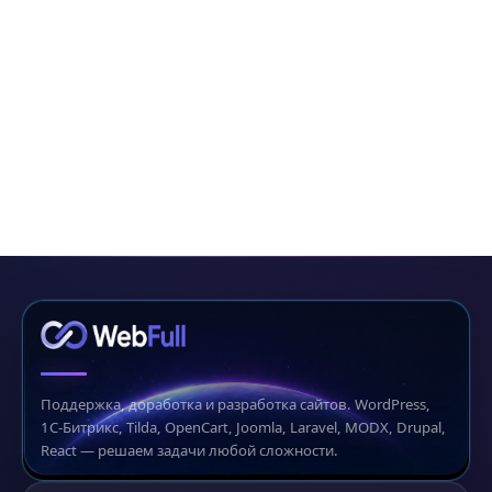
Поддержка, доработка и разработка сайтов. WordPress,
1С-Битрикс, Tilda, OpenCart, Joomla, Laravel, MODX, Drupal,
React — решаем задачи любой сложности.