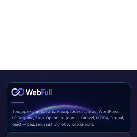
Поддержка, доработка и разработка сайтов. WordPress,
1С-Битрикс, Tilda, OpenCart, Joomla, Laravel, MODX, Drupal,
React — решаем задачи любой сложности.