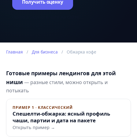
Получить оценку
Оценка задачи в чате на сайте.
Главная
/
Для бизнеса
/
Обжарка кофе
Готовые примеры лендингов для этой
ниши
— разные стили, можно открыть и
потыкать
ПРИМЕР 1 · КЛАССИЧЕСКИЙ
Спешелти-обжарка: ясный профиль
чаши, партии и дата на пакете
Открыть пример →