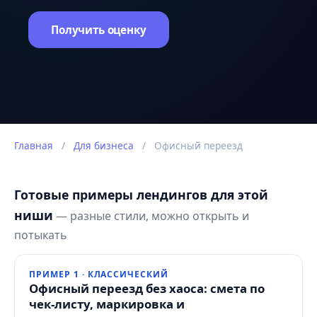
Получить оценку
Оценка задачи в чате на сайте.
Главная
/
Для бизнеса
/
Офисный переезд
Готовые примеры лендингов для этой
ниши
— разные стили, можно открыть и
потыкать
ПРИМЕР 1 · КЛАССИЧЕСКИЙ
Офисный переезд без хаоса: смета по
чек-листу, маркировка и