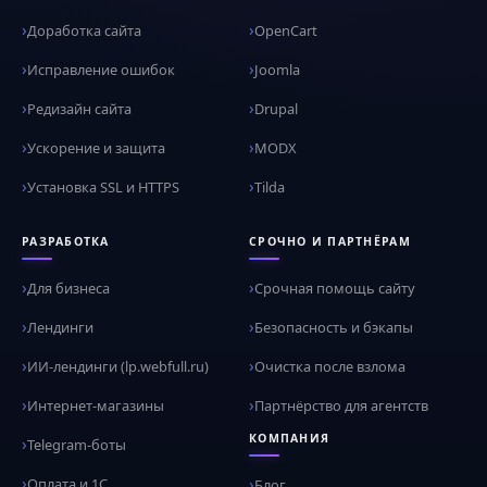
Доработка сайта
OpenCart
Исправление ошибок
Joomla
Редизайн сайта
Drupal
Ускорение и защита
MODX
Установка SSL и HTTPS
Tilda
РАЗРАБОТКА
СРОЧНО И ПАРТНЁРАМ
Для бизнеса
Срочная помощь сайту
Лендинги
Безопасность и бэкапы
ИИ-лендинги (lp.webfull.ru)
Очистка после взлома
Интернет-магазины
Партнёрство для агентств
КОМПАНИЯ
Telegram-боты
Оплата и 1С
Блог