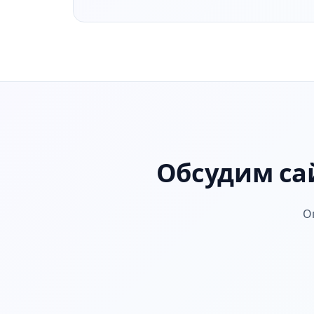
Обсудим са
О