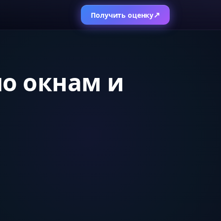
↗
Получить оценку
по окнам и