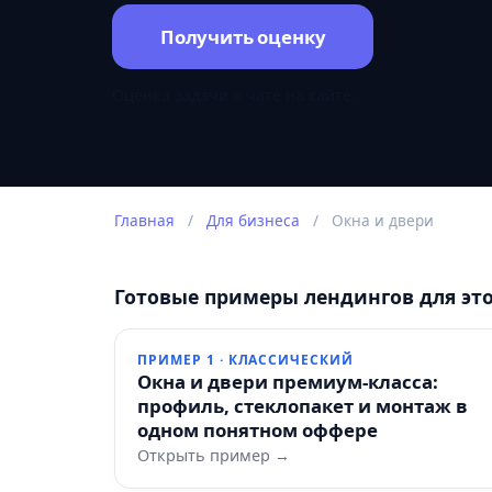
Получить оценку
Оценка задачи в чате на сайте.
Главная
/
Для бизнеса
/
Окна и двери
Готовые примеры лендингов для эт
ПРИМЕР 1 · КЛАССИЧЕСКИЙ
Окна и двери премиум-класса:
профиль, стеклопакет и монтаж в
одном понятном оффере
Открыть пример →