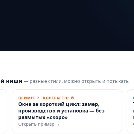
ой ниши
— разные стили, можно открыть и потыкать
ПРИМЕР 2 · КОНТРАСТНЫЙ
Окна за короткий цикл: замер,
производство и установка — без
размытых «скоро»
Открыть пример →