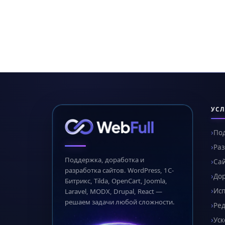
УСЛ
По
Раз
Поддержка, доработка и
Сай
разработка сайтов. WordPress, 1С-
Дор
Битрикс, Tilda, OpenCart, Joomla,
Ис
Laravel, MODX, Drupal, React —
решаем задачи любой сложности.
Ред
Уск