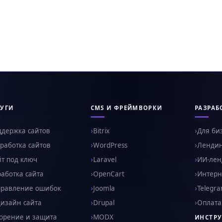
УГИ
CMS И ФРЕЙМВОРКИ
РАЗРАБ
ддержка сайтов
Bitrix
Для би
работка сайтов
WordPress
Ленди
т под ключ
Laravel
ИИ-ленд
аботка сайта
OpenCart
Интерн
правление ошибок
Joomla
Telegr
изайн сайта
Drupal
Оплата
орение и защита
MODX
ИНСТР