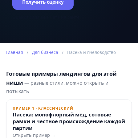
Получить оценку
Оценка задачи в чате на сайте.
Главная
/
Для бизнеса
/
Пасека и пчеловодство
Готовые примеры лендингов для этой
ниши
— разные стили, можно открыть и
потыкать
ПРИМЕР 1 · КЛАССИЧЕСКИЙ
Пасека: монофлорный мёд, сотовые
рамки и честное происхождение каждой
партии
Открыть пример →