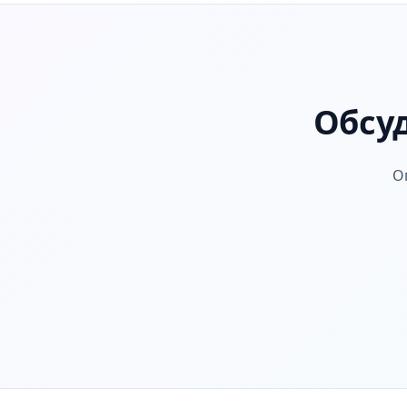
Обсуд
О