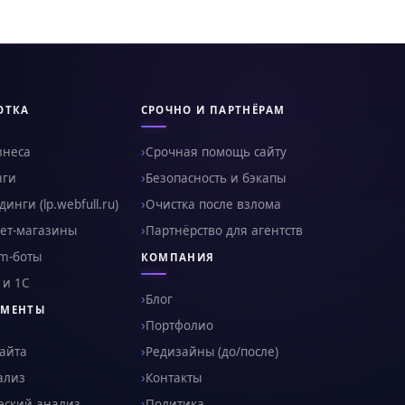
ОТКА
СРОЧНО И ПАРТНЁРАМ
знеса
Срочная помощь сайту
нги
Безопасность и бэкапы
инги (lp.webfull.ru)
Очистка после взлома
ет-магазины
Партнёрство для агентств
am-боты
КОМПАНИЯ
 и 1С
Блог
УМЕНТЫ
Портфолио
сайта
Редизайны (до/после)
ализ
Контакты
еский анализ
Политика