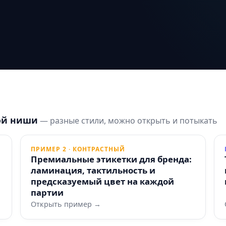
ой ниши
— разные стили, можно открыть и потыкать
ПРИМЕР 2 · КОНТРАСТНЫЙ
Премиальные этикетки для бренда:
ламинация, тактильность и
предсказуемый цвет на каждой
партии
Открыть пример →