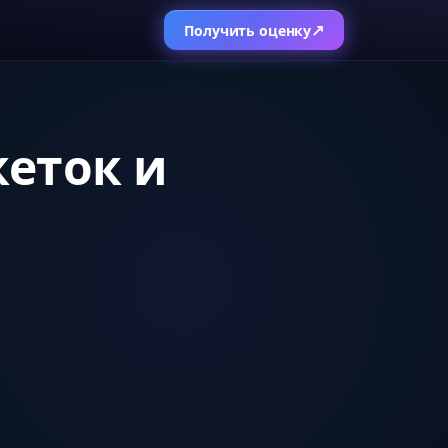
↗
Получить оценку
кеток и