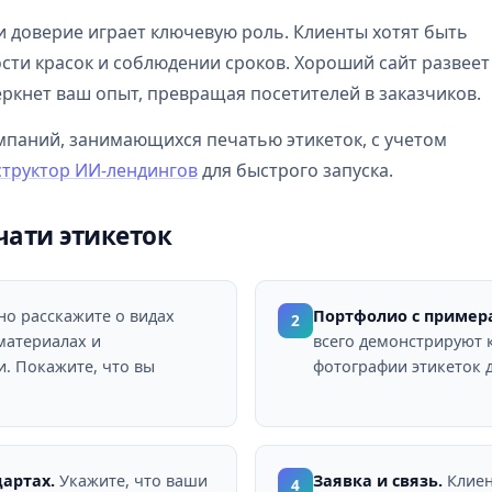
и доверие играет ключевую роль. Клиенты хотят быть
сти красок и соблюдении сроков. Хороший сайт развеет
ркнет ваш опыт, превращая посетителей в заказчиков.
мпаний, занимающихся печатью этикеток, с учетом
структор ИИ-лендингов
для быстрого запуска.
чати этикеток
о расскажите о видах
Портфолио с пример
2
 материалах и
всего демонстрируют 
. Покажите, что вы
фотографии этикеток д
артах.
Укажите, что ваши
Заявка и связь.
Клиен
4