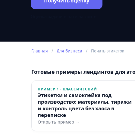
Получить оценку
Оценка задачи в чате на сайте.
Главная
/
Для бизнеса
/
Печать этикеток
Готовые примеры лендингов для эт
ПРИМЕР 1 · КЛАССИЧЕСКИЙ
Этикетки и самоклейка под
производство: материалы, тиражи
и контроль цвета без хаоса в
переписке
Открыть пример →