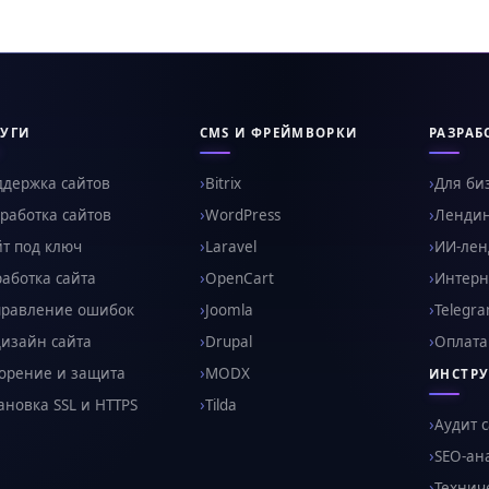
УГИ
CMS И ФРЕЙМВОРКИ
РАЗРАБ
ддержка сайтов
Bitrix
Для би
работка сайтов
WordPress
Ленди
т под ключ
Laravel
ИИ-ленд
аботка сайта
OpenCart
Интерн
правление ошибок
Joomla
Telegr
изайн сайта
Drupal
Оплата
орение и защита
MODX
ИНСТР
ановка SSL и HTTPS
Tilda
Аудит 
SEO-ан
Технич