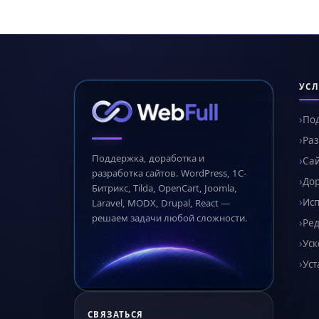
УСЛ
По
Раз
Поддержка, доработка и
Сай
разработка сайтов. WordPress, 1С-
Дор
Битрикс, Tilda, OpenCart, Joomla,
Ис
Laravel, MODX, Drupal, React —
решаем задачи любой сложности.
Ред
Уск
Уст
СВЯЗАТЬСЯ