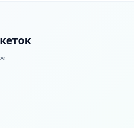
икеток
ое