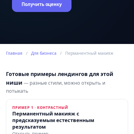
Получить оценку
Оценка задачи в чате на сайте.
Главная
/
Для бизнеса
/
Перманентный макияж
Готовые примеры лендингов для этой
ниши
— разные стили, можно открыть и
потыкать
ПРИМЕР 1 · КОНТРАСТНЫЙ
Перманентный макияж с
предсказуемым естественным
результатом
Открыть пример →