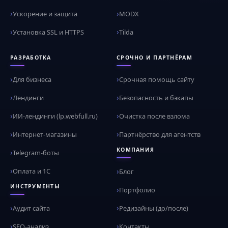
Ускорение и защита
MODX
Установка SSL и HTTPS
Tilda
РАЗРАБОТКА
СРОЧНО И ПАРТНЁРАМ
Для бизнеса
Срочная помощь сайту
Лендинги
Безопасность и бэкапы
ИИ-лендинги (lp.webfull.ru)
Очистка после взлома
Интернет-магазины
Партнёрство для агентств
КОМПАНИЯ
Telegram-боты
Оплата и 1С
Блог
ИНСТРУМЕНТЫ
Портфолио
Аудит сайта
Редизайны (до/после)
SEO-анализ
Контакты