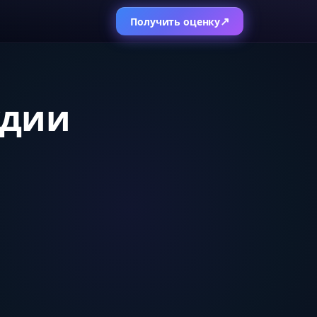
↗
Получить оценку
удии