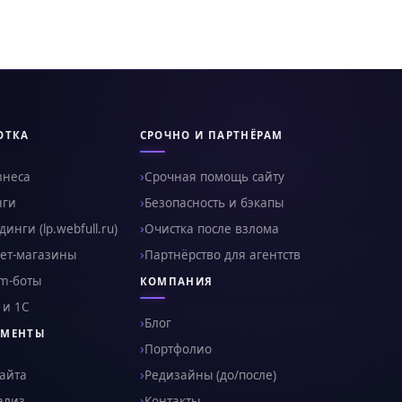
ОТКА
СРОЧНО И ПАРТНЁРАМ
знеса
Срочная помощь сайту
нги
Безопасность и бэкапы
инги (lp.webfull.ru)
Очистка после взлома
ет-магазины
Партнёрство для агентств
am-боты
КОМПАНИЯ
 и 1С
Блог
УМЕНТЫ
Портфолио
сайта
Редизайны (до/после)
ализ
Контакты