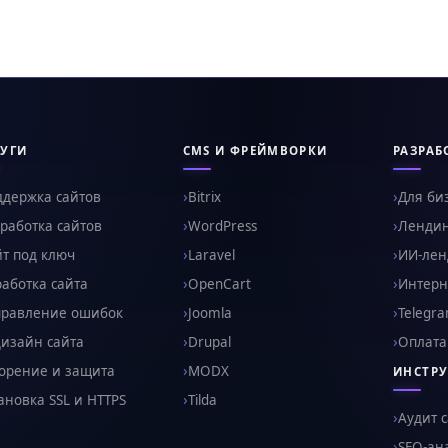
УГИ
CMS И ФРЕЙМВОРКИ
РАЗРАБ
ддержка сайтов
Bitrix
Для би
работка сайтов
WordPress
Ленди
т под ключ
Laravel
ИИ-ленд
аботка сайта
OpenCart
Интерн
правление ошибок
Joomla
Telegr
изайн сайта
Drupal
Оплата
орение и защита
MODX
ИНСТР
ановка SSL и HTTPS
Tilda
Аудит 
SEO-ан