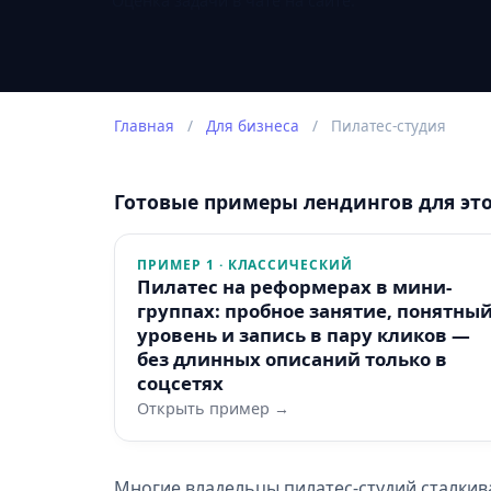
Оценка задачи в чате на сайте.
Главная
/
Для бизнеса
/
Пилатес-студия
Готовые примеры лендингов для эт
ПРИМЕР 1 · КЛАССИЧЕСКИЙ
Пилатес на реформерах в мини-
группах: пробное занятие, понятны
уровень и запись в пару кликов —
без длинных описаний только в
соцсетях
Открыть пример →
Многие владельцы пилатес-студий сталкив