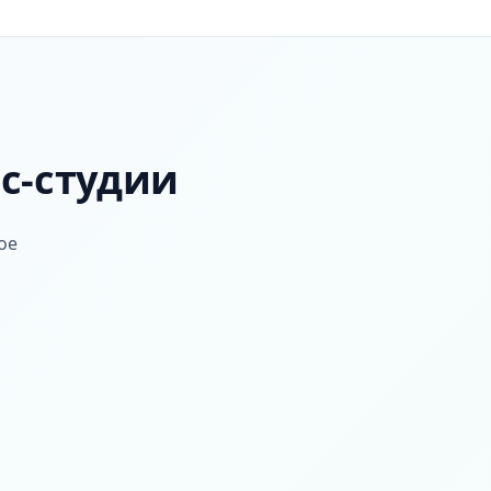
с-студии
ое