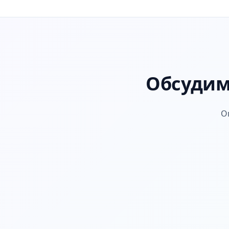
Обсудим
О