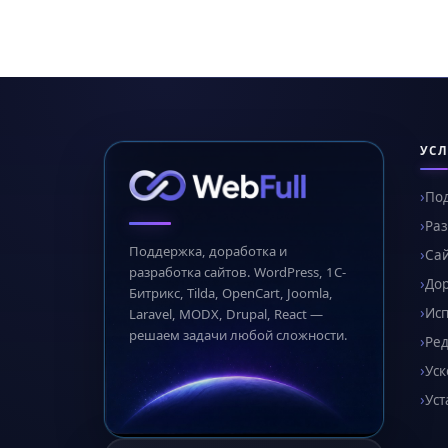
УСЛ
По
Раз
Поддержка, доработка и
Сай
разработка сайтов. WordPress, 1С-
Дор
Битрикс, Tilda, OpenCart, Joomla,
Ис
Laravel, MODX, Drupal, React —
решаем задачи любой сложности.
Ред
Уск
Уст