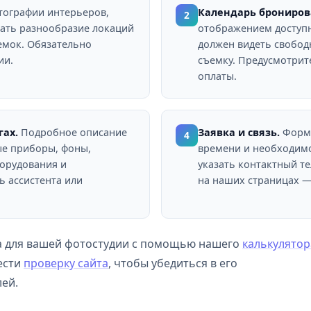
тографии интерьеров,
Календарь брониров
2
зать разнообразие локаций
отображением доступн
емок. Обязательно
должен видеть свобод
ии.
съемку. Предусмотрит
оплаты.
гах.
Подробное описание
Заявка и связь.
Форма
4
ые приборы, фоны,
времени и необходим
борудования и
указать контактный те
ь ассистента или
на наших страницах — 
а для вашей фотостудии с помощью нашего
калькулятор
ести
проверку сайта
, чтобы убедиться в его
лей.