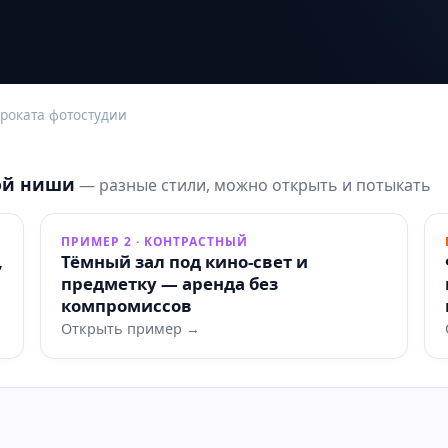
роката фотостудии
ой ниши
— разные стили, можно открыть и потыкать
ПРИМЕР 2 · КОНТРАСТНЫЙ
,
Тёмный зал под кино‑свет и
предметку — аренда без
компромиссов
Открыть пример →