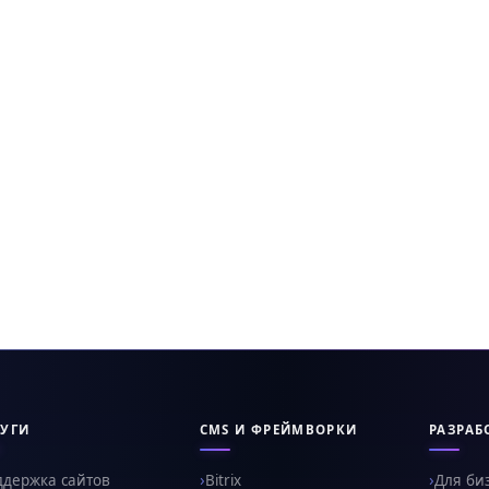
УГИ
CMS И ФРЕЙМВОРКИ
РАЗРАБ
ддержка сайтов
Bitrix
Для би