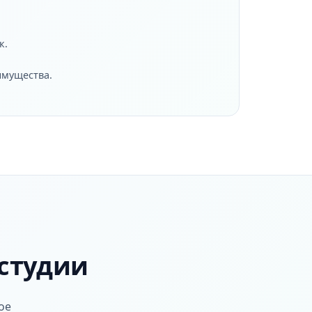
к.
имущества.
студии
ое