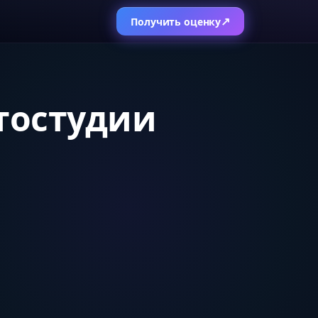
↗
Получить оценку
отостудии