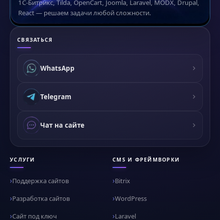
1С-Битрикс, Tilda, OpenCart, Joomla, Laravel, MODX, Drupal,
React — решаем задачи любой сложности.
СВЯЗАТЬСЯ
WhatsApp
Telegram
Чат на сайте
УСЛУГИ
CMS И ФРЕЙМВОРКИ
Поддержка сайтов
Bitrix
Разработка сайтов
WordPress
Сайт под ключ
Laravel