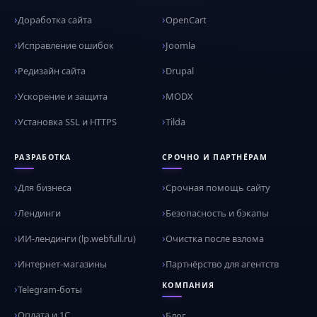
Доработка сайта
OpenCart
Исправление ошибок
Joomla
Редизайн сайта
Drupal
Ускорение и защита
MODX
Установка SSL и HTTPS
Tilda
РАЗРАБОТКА
СРОЧНО И ПАРТНЁРАМ
Для бизнеса
Срочная помощь сайту
Лендинги
Безопасность и бэкапы
ИИ-лендинги (lp.webfull.ru)
Очистка после взлома
Интернет-магазины
Партнёрство для агентств
КОМПАНИЯ
Telegram-боты
Оплата и 1С
Блог