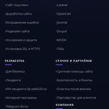
Сайт под ключ
Laravel
Доработка сайта
OpenCart
Исправление ошибок
Joomla
Редизайн сайта
Drupal
Ускорение и защита
MODX
Установка SSL и HTTPS
Tilda
РАЗРАБОТКА
СРОЧНО И ПАРТНЁРАМ
Для бизнеса
Срочная помощь сайту
Лендинги
Безопасность и бэкапы
ИИ-лендинги (lp.webfull.ru)
Очистка после взлома
Интернет-магазины
Партнёрство для агентств
КОМПАНИЯ
Telegram-боты