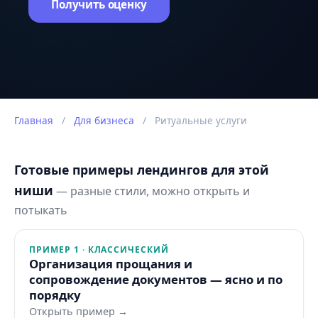
Получить оценку
Оценка задачи в чате на сайте.
Главная
/
Для бизнеса
/
Ритуальные услуги
Готовые примеры лендингов для этой
ниши
— разные стили, можно открыть и
потыкать
ПРИМЕР 1 · КЛАССИЧЕСКИЙ
Организация прощания и
сопровождение документов — ясно и по
порядку
Открыть пример →