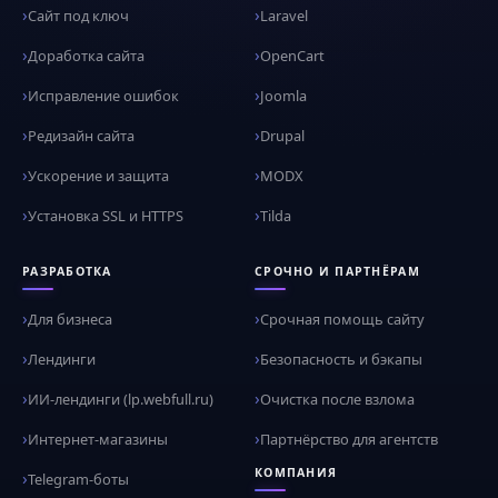
Сайт под ключ
Laravel
Доработка сайта
OpenCart
Исправление ошибок
Joomla
Редизайн сайта
Drupal
Ускорение и защита
MODX
Установка SSL и HTTPS
Tilda
РАЗРАБОТКА
СРОЧНО И ПАРТНЁРАМ
Для бизнеса
Срочная помощь сайту
Лендинги
Безопасность и бэкапы
ИИ-лендинги (lp.webfull.ru)
Очистка после взлома
Интернет-магазины
Партнёрство для агентств
КОМПАНИЯ
Telegram-боты