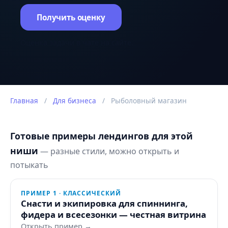
Получить оценку
Оценка задачи в чате на сайте.
Главная
/
Для бизнеса
/
Рыболовный магазин
Готовые примеры лендингов для этой
ниши
— разные стили, можно открыть и
потыкать
ПРИМЕР 1 · КЛАССИЧЕСКИЙ
Снасти и экипировка для спиннинга,
фидера и всесезонки — честная витрина
Открыть пример →