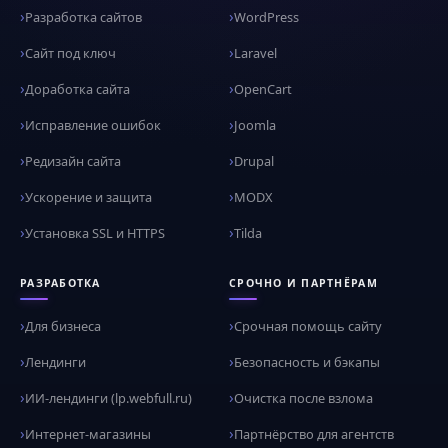
Разработка сайтов
WordPress
Сайт под ключ
Laravel
Доработка сайта
OpenCart
Исправление ошибок
Joomla
Редизайн сайта
Drupal
Ускорение и защита
MODX
Установка SSL и HTTPS
Tilda
РАЗРАБОТКА
СРОЧНО И ПАРТНЁРАМ
Для бизнеса
Срочная помощь сайту
Лендинги
Безопасность и бэкапы
ИИ-лендинги (lp.webfull.ru)
Очистка после взлома
Интернет-магазины
Партнёрство для агентств