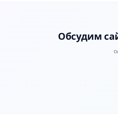
Обсудим са
О