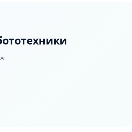
бототехники
ое