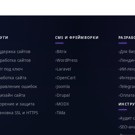
УГИ
CMS И ФРЕЙМВОРКИ
РАЗРАБ
ддержка сайтов
Bitrix
Для би
работка сайтов
WordPress
Ленди
т под ключ
Laravel
ИИ-ленд
аботка сайта
OpenCart
Интерн
правление ошибок
Joomla
Telegr
изайн сайта
Drupal
Оплата
орение и защита
MODX
ИНСТР
ановка SSL и HTTPS
Tilda
Аудит 
SEO-ан