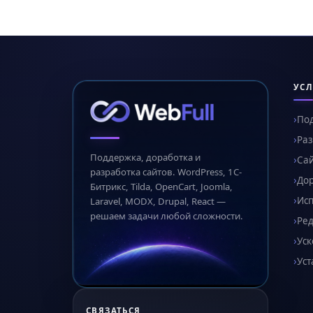
УСЛ
По
Раз
Поддержка, доработка и
Сай
разработка сайтов. WordPress, 1С-
Дор
Битрикс, Tilda, OpenCart, Joomla,
Ис
Laravel, MODX, Drupal, React —
решаем задачи любой сложности.
Ред
Уск
Уст
СВЯЗАТЬСЯ