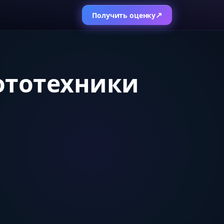
↗
Получить оценку
ототехники