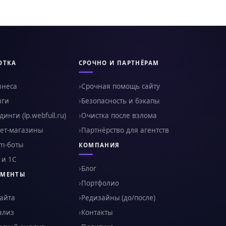
ОТКА
СРОЧНО И ПАРТНЁРАМ
знеса
Срочная помощь сайту
нги
Безопасность и бэкапы
инги (lp.webfull.ru)
Очистка после взлома
ет-магазины
Партнёрство для агентств
am-боты
КОМПАНИЯ
 и 1С
Блог
УМЕНТЫ
Портфолио
сайта
Редизайны (до/после)
ализ
Контакты