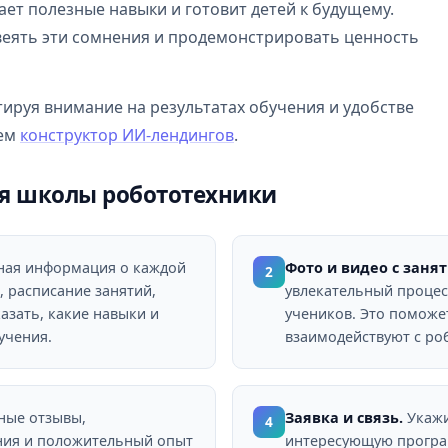
ает полезные навыки и готовит детей к будущему.
еять эти сомнения и продемонстрировать ценность
нтируя внимание на результатах обучения и удобстве
аем
конструктор ИИ-лендингов
.
я школы робототехники
ая информация о каждой
Фото и видео с занят
2
 расписание занятий,
увлекательный проце
азать, какие навыки и
учеников. Это поможет
учения.
взаимодействуют с ро
ные отзывы,
Заявка и связь.
Укажи
4
ния и положительный опыт
интересующую програ