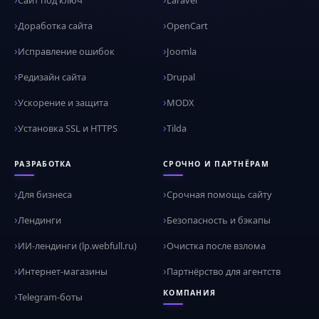
Сайт под ключ
Laravel
Доработка сайта
OpenCart
Исправление ошибок
Joomla
Редизайн сайта
Drupal
Ускорение и защита
MODX
Установка SSL и HTTPS
Tilda
РАЗРАБОТКА
СРОЧНО И ПАРТНЁРАМ
Для бизнеса
Срочная помощь сайту
Лендинги
Безопасность и бэкапы
ИИ-лендинги (lp.webfull.ru)
Очистка после взлома
Интернет-магазины
Партнёрство для агентств
КОМПАНИЯ
Telegram-боты