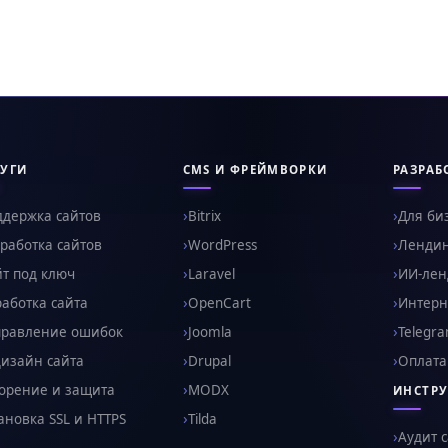
УГИ
CMS И ФРЕЙМВОРКИ
РАЗРАБ
ддержка сайтов
Bitrix
Для би
работка сайтов
WordPress
Ленди
т под ключ
Laravel
ИИ-ленд
аботка сайта
OpenCart
Интерн
правление ошибок
Joomla
Telegr
изайн сайта
Drupal
Оплата
орение и защита
MODX
ИНСТР
ановка SSL и HTTPS
Tilda
Аудит 