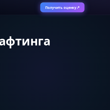
↗
Получить оценку
рафтинга