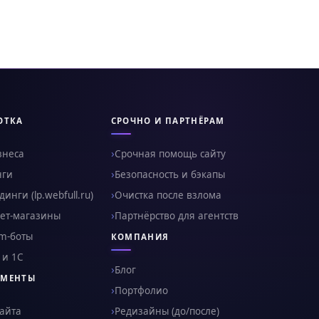
ОТКА
СРОЧНО И ПАРТНЁРАМ
знеса
Срочная помощь сайту
нги
Безопасность и бэкапы
инги (lp.webfull.ru)
Очистка после взлома
ет-магазины
Партнёрство для агентств
am-боты
КОМПАНИЯ
 и 1С
Блог
УМЕНТЫ
Портфолио
сайта
Редизайны (до/после)