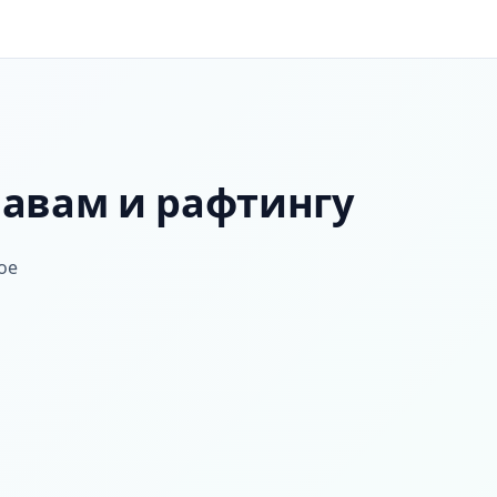
лавам и рафтингу
ое