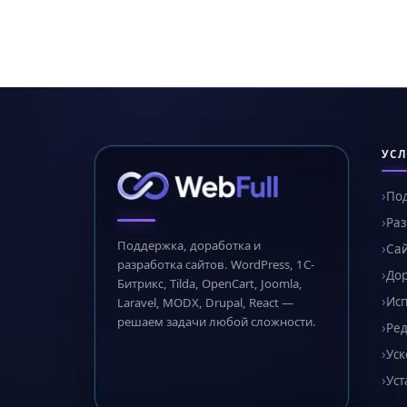
УСЛ
По
Раз
Поддержка, доработка и
Сай
разработка сайтов. WordPress, 1С-
Дор
Битрикс, Tilda, OpenCart, Joomla,
Ис
Laravel, MODX, Drupal, React —
решаем задачи любой сложности.
Ред
Уск
Уст