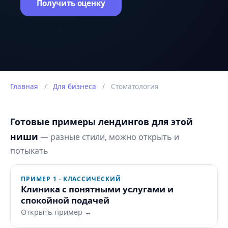
Получить оценку
Оценка задачи в чате на сайте.
Главная
/
Для бизнеса
/
Стоматология
Готовые примеры лендингов для этой
ниши
— разные стили, можно открыть и
потыкать
ПРИМЕР 1 · КЛАССИЧЕСКИЙ
Клиника с понятными услугами и
спокойной подачей
Открыть пример →