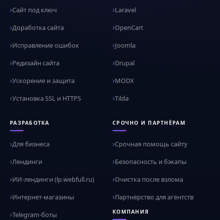
Сайт под ключ
Laravel
Доработка сайта
OpenCart
Исправление ошибок
Joomla
Редизайн сайта
Drupal
Ускорение и защита
MODX
Установка SSL и HTTPS
Tilda
РАЗРАБОТКА
СРОЧНО И ПАРТНЁРАМ
Для бизнеса
Срочная помощь сайту
Лендинги
Безопасность и бэкапы
ИИ-лендинги (lp.webfull.ru)
Очистка после взлома
Интернет-магазины
Партнёрство для агентств
КОМПАНИЯ
Telegram-боты