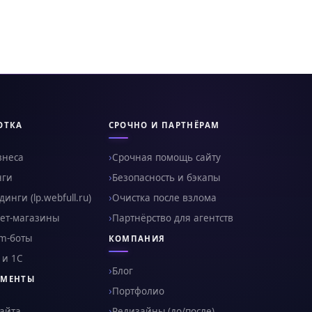
ОТКА
СРОЧНО И ПАРТНЁРАМ
знеса
Срочная помощь сайту
нги
Безопасность и бэкапы
инги (lp.webfull.ru)
Очистка после взлома
ет-магазины
Партнёрство для агентств
am-боты
КОМПАНИЯ
 и 1С
Блог
УМЕНТЫ
Портфолио
сайта
Редизайны (до/после)