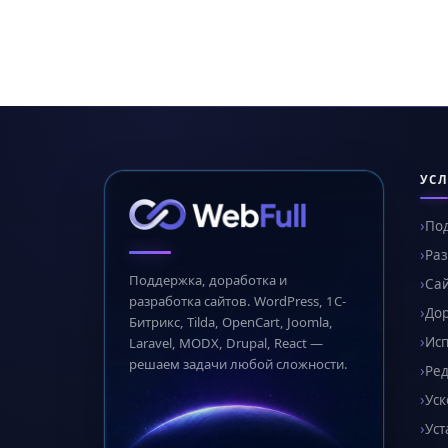
УСЛ
По
Раз
Поддержка, доработка и
Сай
разработка сайтов. WordPress, 1С-
Дор
Битрикс, Tilda, OpenCart, Joomla,
Ис
Laravel, MODX, Drupal, React —
решаем задачи любой сложности.
Ред
Уск
Уст