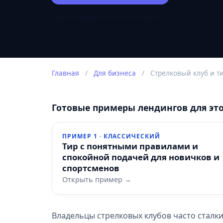
Оценка задачи в чате на сайте.
Главная
/
Для бизнеса
/
Стрелковый клуб и т
Готовые примеры лендингов для эт
ПРИМЕР 1 · КЛАССИЧЕСКИЙ
Тир с понятными правилами и
спокойной подачей для новичков и
спортсменов
Открыть пример →
Владельцы стрелковых клубов часто сталк