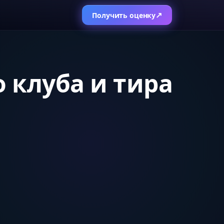
↗
Получить оценку
о клуба и тира