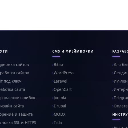
УГИ
CMS И ФРЕЙМВОРКИ
РАЗРАБ
ддержка сайтов
Bitrix
Для би
работка сайтов
WordPress
Ленди
т под ключ
Laravel
ИИ-ленд
аботка сайта
OpenCart
Интерн
правление ошибок
Joomla
Telegr
изайн сайта
Drupal
Оплата
орение и защита
MODX
ИНСТР
ановка SSL и HTTPS
Tilda
Аудит 