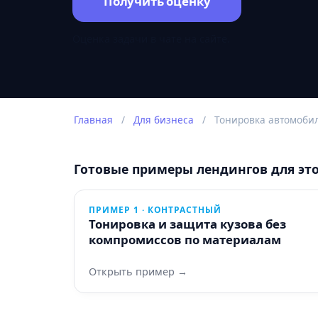
Получить оценку
Оценка задачи в чате на сайте.
Главная
/
Для бизнеса
/
Тонировка автомоби
Готовые примеры лендингов для эт
ПРИМЕР 1 · КОНТРАСТНЫЙ
Тонировка и защита кузова без
компромиссов по материалам
Открыть пример →