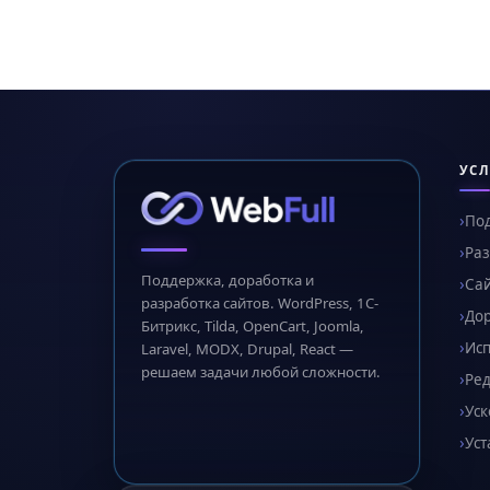
УСЛ
По
Раз
Поддержка, доработка и
Сай
разработка сайтов. WordPress, 1С-
Дор
Битрикс, Tilda, OpenCart, Joomla,
Ис
Laravel, MODX, Drupal, React —
решаем задачи любой сложности.
Ред
Уск
Уст