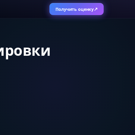
↗
Получить оценку
нировки