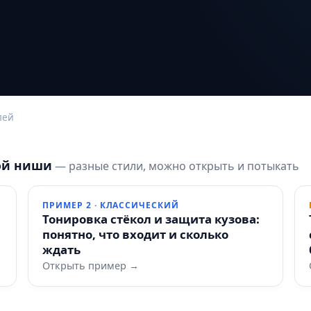
лей
ой ниши
— разные стили, можно открыть и потыкать
ПРИМЕР 2 · КЛАССИЧЕСКИЙ
Тонировка стёкол и защита кузова:
понятно, что входит и сколько
ждать
Открыть пример →