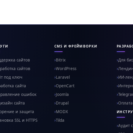
УГИ
CMS И ФРЕЙМВОРКИ
РАЗРАБ
ддержка сайтов
Bitrix
Для би
работка сайтов
WordPress
Ленди
т под ключ
Laravel
ИИ-ленд
аботка сайта
OpenCart
Интерн
правление ошибок
Joomla
Telegr
изайн сайта
Drupal
Оплата
орение и защита
MODX
ИНСТР
ановка SSL и HTTPS
Tilda
Аудит 