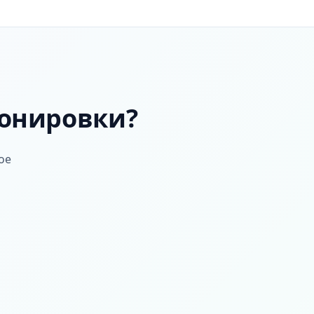
тонировки?
ое