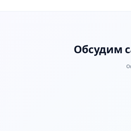
Обсудим с
О