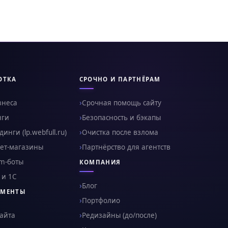
ОТКА
СРОЧНО И ПАРТНЁРАМ
знеса
Срочная помощь сайту
нги
Безопасность и бэкапы
инги (lp.webfull.ru)
Очистка после взлома
ет-магазины
Партнёрство для агентств
am-боты
КОМПАНИЯ
 и 1С
Блог
УМЕНТЫ
Портфолио
сайта
Редизайны (до/после)