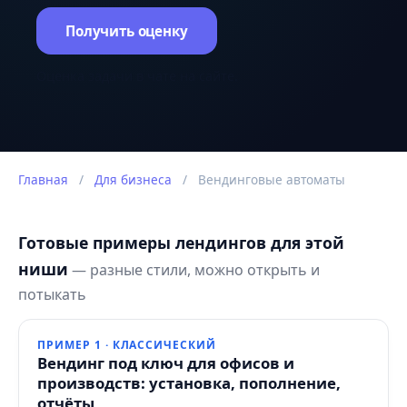
Получить оценку
Оценка задачи в чате на сайте.
Главная
/
Для бизнеса
/
Вендинговые автоматы
Готовые примеры лендингов для этой
ниши
— разные стили, можно открыть и
потыкать
ПРИМЕР 1 · КЛАССИЧЕСКИЙ
Вендинг под ключ для офисов и
производств: установка, пополнение,
отчёты