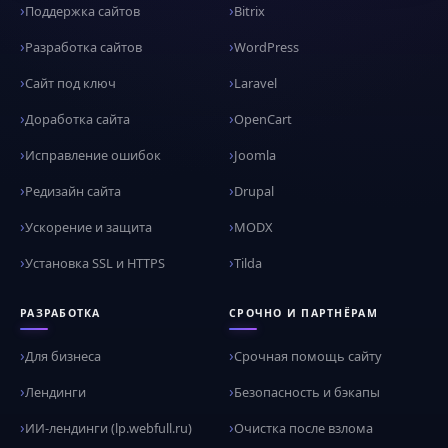
Поддержка сайтов
Bitrix
Разработка сайтов
WordPress
Сайт под ключ
Laravel
Доработка сайта
OpenCart
Исправление ошибок
Joomla
Редизайн сайта
Drupal
Ускорение и защита
MODX
Установка SSL и HTTPS
Tilda
РАЗРАБОТКА
СРОЧНО И ПАРТНЁРАМ
Для бизнеса
Срочная помощь сайту
Лендинги
Безопасность и бэкапы
ИИ-лендинги (lp.webfull.ru)
Очистка после взлома