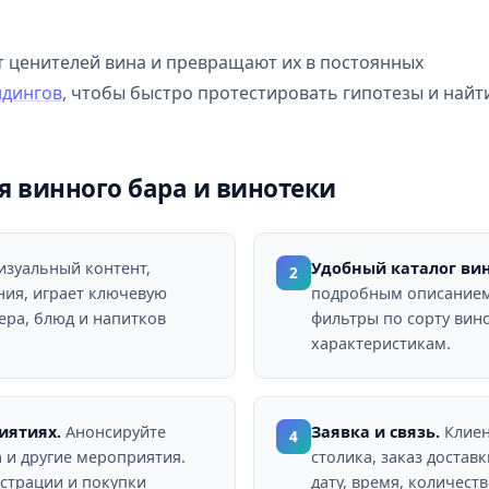
т ценителей вина и превращают их в постоянных
ндингов
, чтобы быстро протестировать гипотезы и найт
я винного бара и винотеки
изуальный контент,
Удобный каталог вин
2
ния, играет ключевую
подробным описанием
ера, блюд и напитков
фильтры по сорту вин
характеристикам.
иятиях.
Анонсируйте
Заявка и связь.
Клиен
4
 и другие мероприятия.
столика, заказ достав
страции и покупки
дату, время, количест