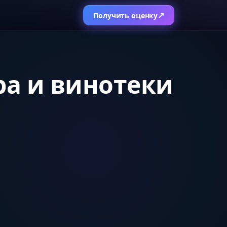
↗
Получить оценку
ра и винотеки