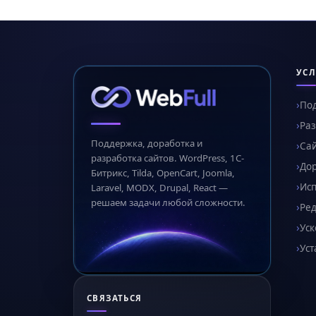
УСЛ
По
Раз
Поддержка, доработка и
Сай
разработка сайтов. WordPress, 1С-
Дор
Битрикс, Tilda, OpenCart, Joomla,
Ис
Laravel, MODX, Drupal, React —
решаем задачи любой сложности.
Ред
Уск
Уст
СВЯЗАТЬСЯ