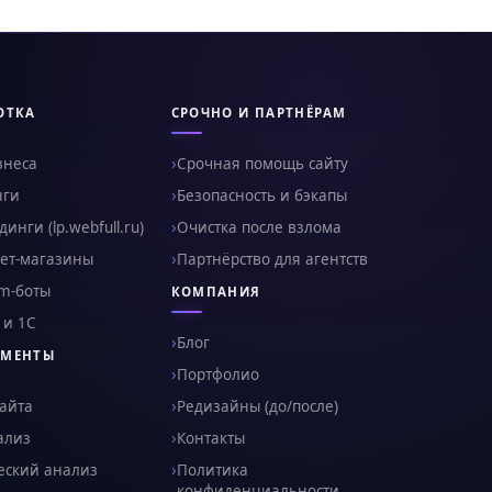
ОТКА
СРОЧНО И ПАРТНЁРАМ
знеса
Срочная помощь сайту
нги
Безопасность и бэкапы
инги (lp.webfull.ru)
Очистка после взлома
ет-магазины
Партнёрство для агентств
am-боты
КОМПАНИЯ
 и 1С
Блог
УМЕНТЫ
Портфолио
сайта
Редизайны (до/после)
ализ
Контакты
еский анализ
Политика
конфиденциальности