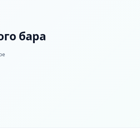
ого бара
ое