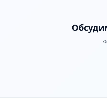
Обсудим
О