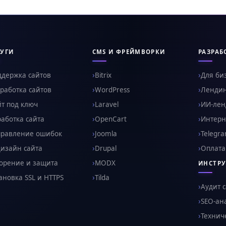
УГИ
CMS И ФРЕЙМВОРКИ
РАЗРАБ
ддержка сайтов
Bitrix
Для би
работка сайтов
WordPress
Ленди
т под ключ
Laravel
ИИ-ленд
аботка сайта
OpenCart
Интерн
правление ошибок
Joomla
Telegr
изайн сайта
Drupal
Оплата
орение и защита
MODX
ИНСТР
ановка SSL и HTTPS
Tilda
Аудит 
SEO-ан
Технич