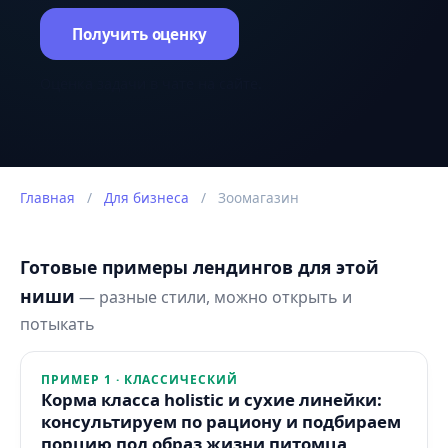
Получить оценку
Оценка задачи в чате на сайте.
Главная
/
Для бизнеса
/
Зоомагазин
Готовые примеры лендингов для этой
ниши
— разные стили, можно открыть и
потыкать
ПРИМЕР 1 · КЛАССИЧЕСКИЙ
Корма класса holistic и сухие линейки:
консультируем по рациону и подбираем
порцию под образ жизни питомца