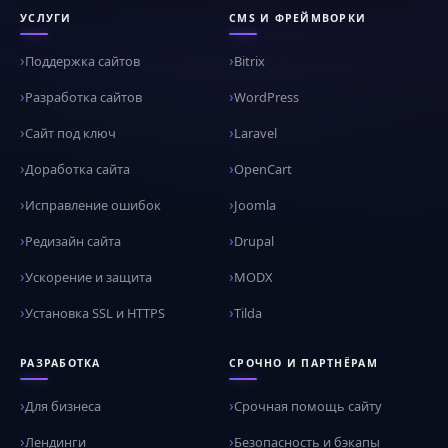
УСЛУГИ
CMS И ФРЕЙМВОРКИ
Поддержка сайтов
Bitrix
Разработка сайтов
WordPress
Сайт под ключ
Laravel
Доработка сайта
OpenCart
Исправление ошибок
Joomla
Редизайн сайта
Drupal
Ускорение и защита
MODX
Установка SSL и HTTPS
Tilda
РАЗРАБОТКА
СРОЧНО И ПАРТНЁРАМ
Для бизнеса
Срочная помощь сайту
Лендинги
Безопасность и бэкапы