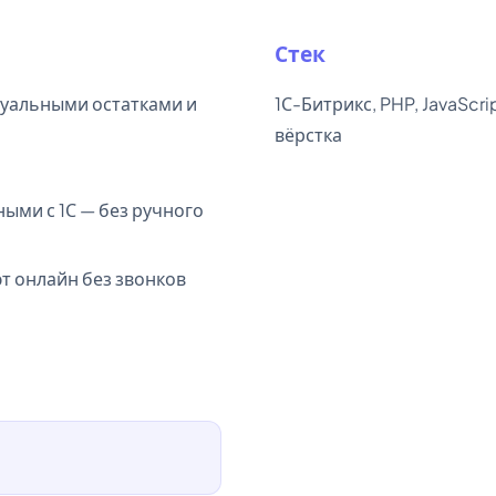
Стек
туальными остатками и
1С-Битрикс, PHP, JavaScri
вёрстка
ыми с 1С — без ручного
т онлайн без звонков