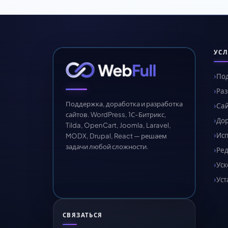
УСЛ
Под
Раз
Поддержка, доработка и разработка
Сай
сайтов. WordPress, 1С-Битрикс,
Дор
Tilda, OpenCart, Joomla, Laravel,
Ис
MODX, Drupal, React — решаем
задачи любой сложности.
Ред
Уск
Уст
СВЯЗАТЬСЯ