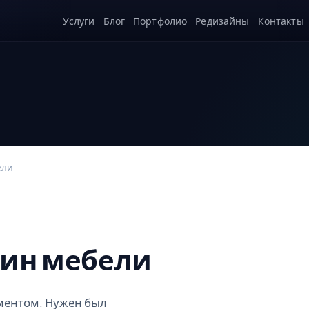
Услуги
Блог
Портфолио
Редизайны
Контакты
ели
ин мебели
ментом. Нужен был