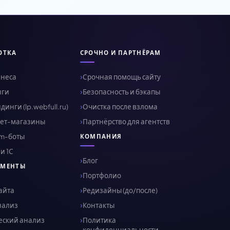
ОТКА
СРОЧНО И ПАРТНЁРАМ
знеса
Срочная помощь сайту
нги
Безопасность и бэкапы
инги (lp.webfull.ru)
Очистка после взлома
ет-магазины
Партнёрство для агентств
am-боты
КОМПАНИЯ
и 1С
Блог
УМЕНТЫ
Портфолио
айта
Редизайны (до/после)
нализ
Контакты
еский анализ
Политика
конфиденциальности