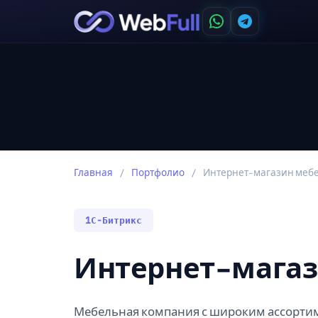
Главная
/
Портфолио
/
Интернет-магазин меб
1С-Битрикс
Интернет-магаз
Мебельная компания с широким ассорти