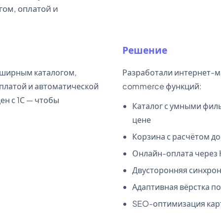
гом, оплатой и
Решение
бширным каталогом,
Разработали интернет-ма
платой и автоматической
commerce функций:
ен с 1С — чтобы
Каталог с умными филь
цене
Корзина с расчётом д
Онлайн-оплата через 
Двусторонняя синхрони
Адаптивная вёрстка по
SEO-оптимизация карт