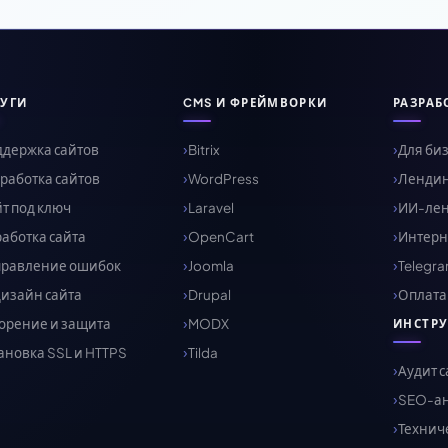
УГИ
CMS И ФРЕЙМВОРКИ
РАЗРАБ
держка сайтов
Bitrix
Для би
работка сайтов
WordPress
Ленди
т под ключ
Laravel
ИИ-ленд
аботка сайта
OpenCart
Интерн
правление ошибок
Joomla
Telegr
изайн сайта
Drupal
Оплата 
орение и защита
MODX
ИНСТР
ановка SSL и HTTPS
Tilda
Аудит с
SEO-а
Технич