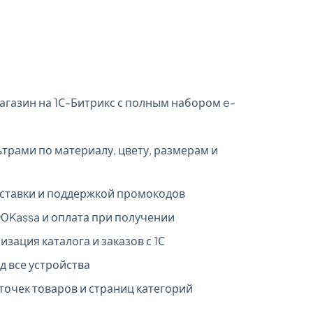
газин на 1С-Битрикс с полным набором e-
трами по материалу, цвету, размерам и
оставки и поддержкой промокодов
ЮKassa и оплата при получении
зация каталога и заказов с 1С
д все устройства
очек товаров и страниц категорий