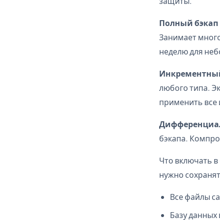
защиты.
Полный бэкап
Занимает много
неделю для неб
Инкрементный
любого типа. Э
применить все 
Дифференциа
бэкапа. Компро
Что включать в
нужно сохранят
Все файлы са
Базу данных