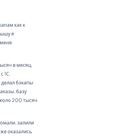
капам как к
лышу я
 меня
ысяч в месяц,
с 1С.
 делал бэкапы
аказы, базу
около 200 тысяч
ломали, залили
оже оказались