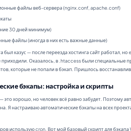
онные файлы веб-сервера (nginx.conf, apache.conf)
икаты
дние 30 дней минимум)
нные файлы (иногда в них есть важные данные)
а был казус — после переезда хостинга сайт работал, но 
 приходили. Оказалось, в .htaccess были специальные п
тов, которые не попали в бэкап. Пришлось восстанавлив
ские бэкапы: настройка и скрипты
— это хорошо, но человек всё равно забудет. Поэтому а
на. Я настраиваю автоматические бэкапы на всех проект
еров использую cron. Вот мой базовый скрипт для бэкапа