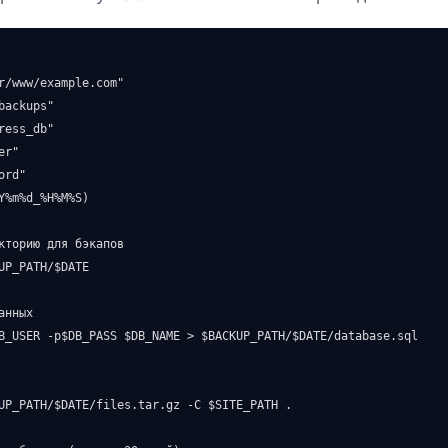
r/www/example.com"

backups"

ress_db"

r"

rd"

Y%m%d_%H%M%S)

кторию для бэкапов

UP_PATH/$DATE

нных

B_USER -p$DB_PASS $DB_NAME > $BACKUP_PATH/$DATE/database.sql

UP_PATH/$DATE/files.tar.gz -C $SITE_PATH .
