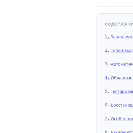
СОДЕРЖАН
Зачем нуж
Типы бэка
Автоматич
Облачные 
Тестирова
Восстанов
Особенност
Бэкапы Wo