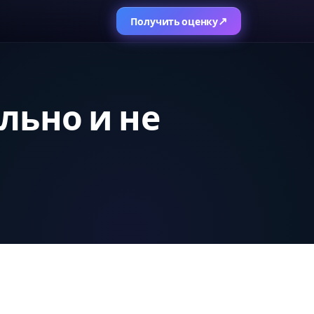
↗
Получить оценку
льно и не