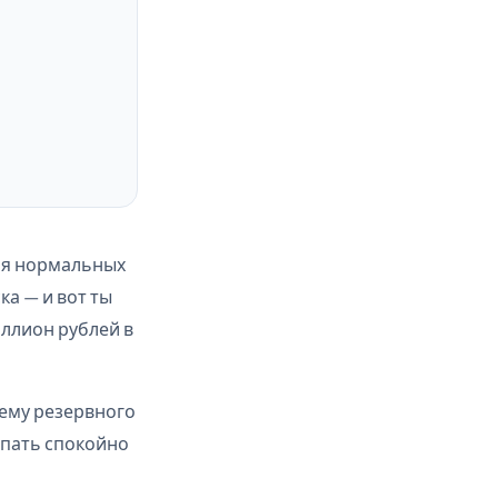
вия нормальных
ка — и вот ты
иллион рублей в
стему резервного
спать спокойно