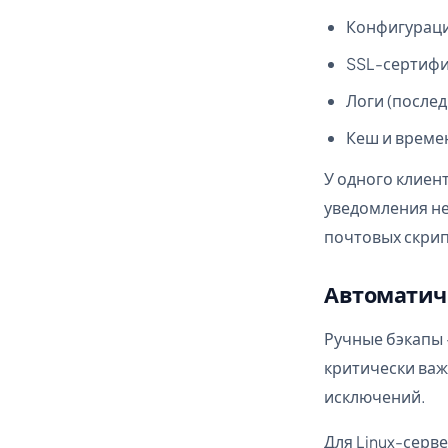
Конфигураци
SSL-сертиф
Логи (после
Кеш и време
У одного клиент
уведомления не
почтовых скрип
Автоматиче
Ручные бэкапы 
критически важ
исключений.
Для Linux-серв