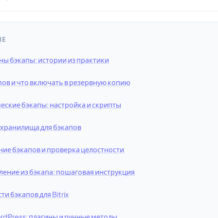
ИЕ
ны бэкапы: истории из практики
пов и что включать в резервную копию
еские бэкапы: настройка и скрипты
хранилища для бэкапов
ние бэкапов и проверка целостности
ление из бэкапа: пошаговая инструкция
и бэкапов для Bitrix
rdPress: плагины и ручные методы