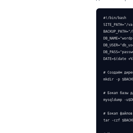
#!/bin/bash

SITE_PATH="/va
BACKUP_PATH="/
DB_NAME="wordp
DB_USER="db_use
DB_PASS="passwo
DATE=$(date +%
# Создаём дире
mkdir -p $BACK
# Бэкап базы да
mysqldump -u$D
# Бэкап файлов

tar -czf $BACK