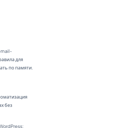
email-
равила для
ать по памяти.
втоматизация
ах без
 WordPress: