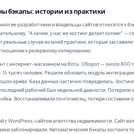
ы бэкапы: истории из практики
 многие разработчики и владельцы сайтов относятся к бэ
тельному. "А зачем, у нас же хостинг делает копии!" — с
от реальные случаи из моей практики, которые заставили
отношение к резервному копированию.
нт с интернет-магазином на Bitrix. Оборот — около 800 т
— 15 тысяч человек. Решили обновить модуль интеграции 
шло криво, база данных частично повредилась. Хостинг
а последний рабочий был недельной давности. Потеряли з
ройки. Восстанавливали почти месяц, потери составили 
ай с WordPress-сайтом агентства недвижимости. Сайт вз
вики заблокировали. Автоматические бэкапы хостинга т