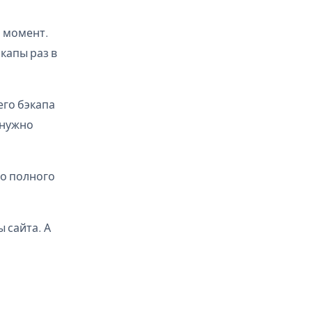
й момент.
капы раз в
его бэкапа
 нужно
го полного
 сайта. А