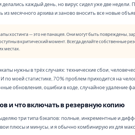
 делались каждый день, но вирус сидел уже две недели.
ь из месячного архива и заново вносить все новые объя
апы хостинга — это не панацея. Они могут быть повреждены, з
оступны в критический момент. Всегда делайте собственные ре
их местах.
бэкапы нужны в трёх случаях: технические сбои, человече
 И по моей статистике, 70% проблем приходится на чел
чные обновления, ошибки в коде, случайное удаление ф
ов и что включать в резервную копию
выделяю три типа бэкапов: полные, инкрементные и диф
вои плюсы и минусы, и я обычно комбинирую их для ма