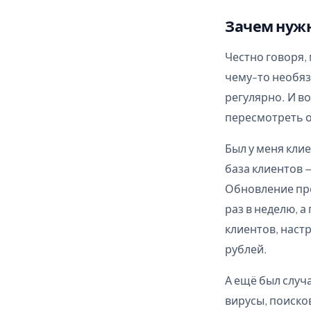
Зачем нужн
Честно говоря,
чему-то необяза
регулярно. И в
пересмотреть 
Был у меня клие
база клиентов 
Обновление про
раз в неделю, 
клиентов, наст
рублей.
А ещё был случ
вирусы, поиско