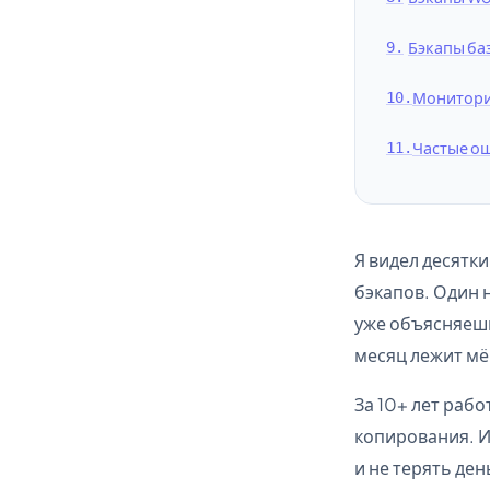
Бэкапы ба
Монитори
Частые ош
Я видел десятк
бэкапов. Один 
уже объясняешь
месяц лежит мё
За 10+ лет рабо
копирования. И
и не терять ден