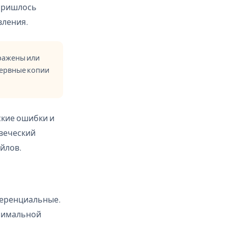
 Пришлось
вления.
аражены или
зервные копии
ские ошибки и
овеческий
айлов.
ференциальные.
ксимальной