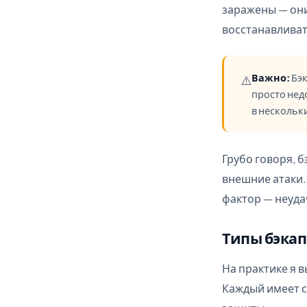
заражены — они
восстанавливат
Важно:
Бэк
⚠️
просто нед
в нескольк
Грубо говоря, 
внешние атаки.
фактор — неуда
Типы бэкап
На практике я 
Каждый имеет с