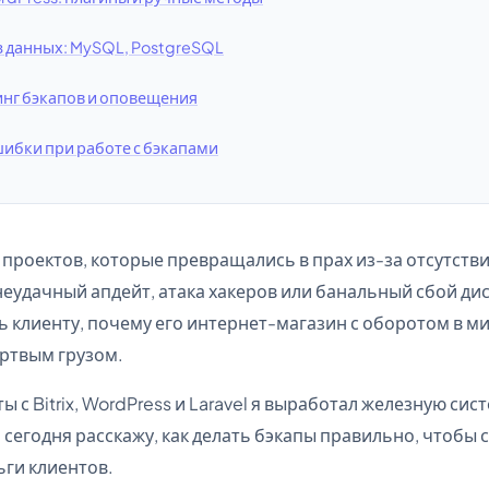
з данных: MySQL, PostgreSQL
нг бэкапов и оповещения
ибки при работе с бэкапами
и проектов, которые превращались в прах из-за отсутст
неудачный апдейт, атака хакеров или банальный сбой дис
 клиенту, почему его интернет-магазин с оборотом в м
ртвым грузом.
ты с Bitrix, WordPress и Laravel я выработал железную си
 сегодня расскажу, как делать бэкапы правильно, чтобы 
ьги клиентов.