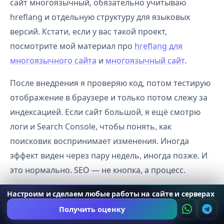
сайт многоязычный, обязательно учитываю
hreflang и отдельную структуру для языковых
версий. Кстати, если у вас такой проект,
посмотрите мой материал про
hreflang для
многоязычного сайта
и
многоязычный сайт
.
После внедрения я проверяю код, потом тестирую
отображение в браузере и только потом слежу за
индексацией. Если сайт большой, я ещё смотрю
логи и Search Console, чтобы понять, как
поисковик воспринимает изменения. Иногда
эффект виден через пару недель, иногда позже. И
это нормально. SEO — не кнопка, а процесс.
Если у вас нет внутренней команды и нужно
Настроим и сделаем любые работы на сайте и серверах
аккуратно внедрить всё без сюрпризов, я обычно
Получить оценку
советую не экспериментировать на проде, а