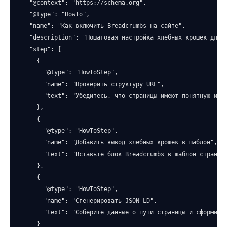
  "@context": "https://schema.org",

  "@type": "HowTo",

  "name": "Как включить Breadcrumbs на сайте",

  "description": "Пошаговая настройка хлебных крошек для W
  "step": [

    {

      "@type": "HowToStep",

      "name": "Проверить структуру URL",

      "text": "Убедитесь, что страницы имеют понятную иера
    },

    {

      "@type": "HowToStep",

      "name": "Добавить вывод хлебных крошек в шаблон",

      "text": "Вставьте блок Breadcrumbs в шаблон страницы
    },

    {

      "@type": "HowToStep",

      "name": "Сгенерировать JSON-LD",

      "text": "Соберите данные о пути страницы и сформируй
    }
