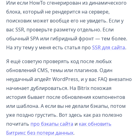
Или если HowTo сгенерирован из динамического
блока, который не рендерится на сервере,
поисковик может вообще его не увидеть. Если у
вас SSR, проверьте разметку отдельно. Если
обычный SPA или гибридный фронт — тем более.
На эту тему у меня есть статья про
SSR для сайта
.
Я ещё советую проверять код после любых
обновлений CMS, темы или плагинов. Один
неудачный апдейт WordPress, и у вас FAQ внезапно
начинает дублироваться. На Bitrix похожая
история бывает после обновления компонентов
или шаблона. А если вы не делали бэкапы, потом
уже поздно грустить. Вот здесь как раз полезно
почитать
про бэкапы сайта
и
как обновить
Битрикс без потери данных
.