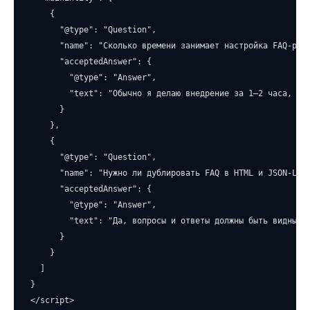
    {

      "@type": "Question",

      "name": "Сколько времени занимает настройка FAQ-разм
      "acceptedAnswer": {

        "@type": "Answer",

        "text": "Обычно я делаю внедрение за 1–2 часа, есл
      }

    },

    {

      "@type": "Question",

      "name": "Нужно ли дублировать FAQ в HTML и JSON-LD?"
      "acceptedAnswer": {

        "@type": "Answer",

        "text": "Да, вопросы и ответы должны быть видны на
      }

    }

  ]

}

</script>