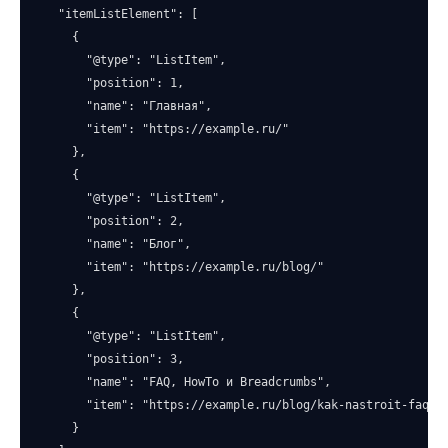
  "itemListElement": [

    {

      "@type": "ListItem",

      "position": 1,

      "name": "Главная",

      "item": "https://example.ru/"

    },

    {

      "@type": "ListItem",

      "position": 2,

      "name": "Блог",

      "item": "https://example.ru/blog/"

    },

    {

      "@type": "ListItem",

      "position": 3,

      "name": "FAQ, HowTo и Breadcrumbs",

      "item": "https://example.ru/blog/kak-nastroit-faq-ho
    }
