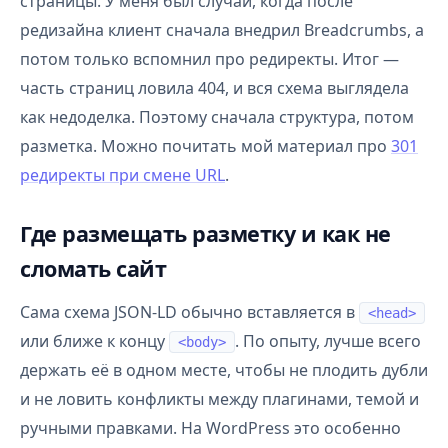
страницы. У меня был случай, когда после
редизайна клиент сначала внедрил Breadcrumbs, а
потом только вспомнил про редиректы. Итог —
часть страниц ловила 404, и вся схема выглядела
как недоделка. Поэтому сначала структура, потом
разметка. Можно почитать мой материал про
301
редиректы при смене URL
.
Где размещать разметку и как не
сломать сайт
Сама схема JSON-LD обычно вставляется в
<head>
или ближе к концу
. По опыту, лучше всего
<body>
держать её в одном месте, чтобы не плодить дубли
и не ловить конфликты между плагинами, темой и
ручными правками. На WordPress это особенно